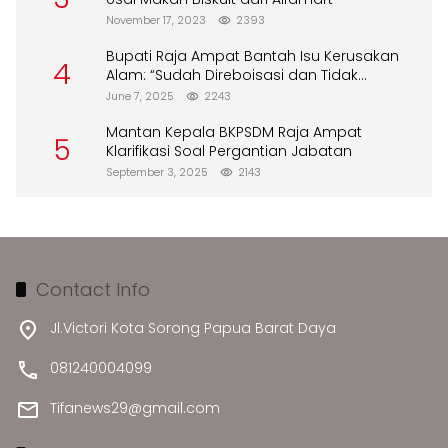
November 17, 2023
2393
Bupati Raja Ampat Bantah Isu Kerusakan
4
Alam: “Sudah Direboisasi dan Tidak
Merusak Lingkungan”
June 7, 2025
2243
Mantan Kepala BKPSDM Raja Ampat
5
Klarifikasi Soal Pergantian Jabatan
September 3, 2025
2143
Contact Info
Jl.Victori Kota Sorong Papua Barat Daya
081240004099
Tifanews29@gmail.com