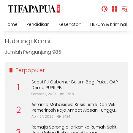
Skip
to
content
Home
Pendidikan
Kesehatan
Hukum & Kriminal
Hubungi Kami
Jumlah Pengunjung
985
Terpopuler
Sebut,PJ Gubernur Belum Bagi Paket OAP
1
Demo PUPR PB
October 4, 2023
2788
Asrama Mahasiswa Krisis Listrik Dan Wifi
2
Pemerintah Raja Ampat Alasan Tunggu
DPA
April 24, 2025
2424
Remaja Sorong dilarikan ke Rumah Sakit
3
Usai Makan Biskuit dari Alfamart