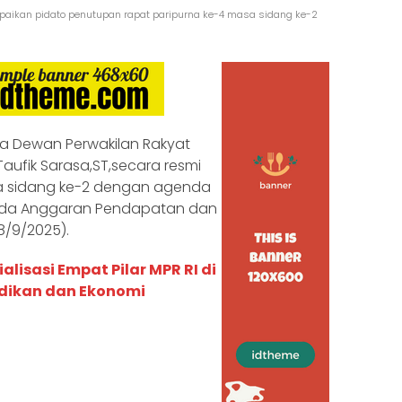
paikan pidato penutupan rapat paripurna ke-4 masa sidang ke-2
a Dewan Perwakilan Rakyat
ufik Sarasa,ST,secara resmi
a sidang ke-2 dengan agenda
da Anggaran Pendapatan dan
8/9/2025).
alisasi Empat Pilar MPR RI di
idikan dan Ekonomi