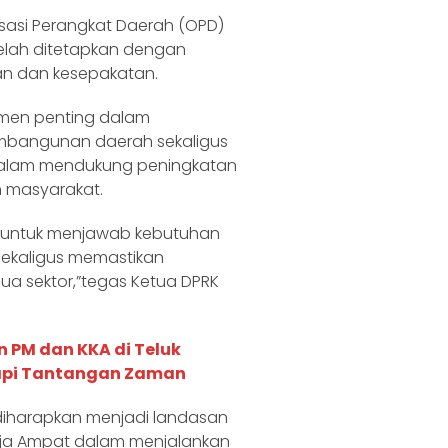
sasi Perangkat Daerah (OPD)
telah ditetapkan dengan
an dan kesepakatan.
umen penting dalam
bangunan daerah sekaligus
dalam mendukung peningkatan
n masyarakat.
n untuk menjawab kebutuhan
ekaligus memastikan
a sektor,”tegas Ketua DPRK
n PM dan KKA di Teluk
dapi Tantangan Zaman
diharapkan menjadi landasan
aja Ampat dalam menjalankan