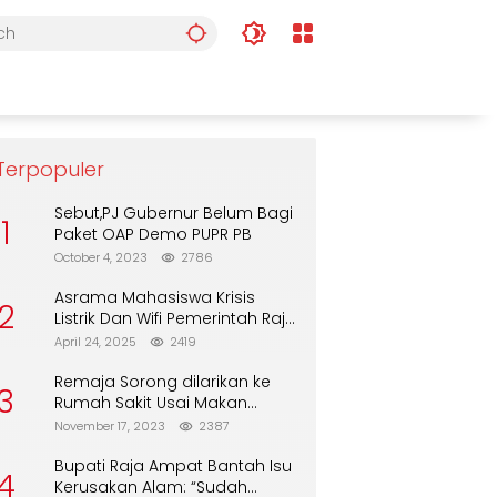
Terpopuler
Sebut,PJ Gubernur Belum Bagi
1
Paket OAP Demo PUPR PB
October 4, 2023
2786
Asrama Mahasiswa Krisis
2
Listrik Dan Wifi Pemerintah Raja
Ampat Alasan Tunggu DPA
April 24, 2025
2419
Remaja Sorong dilarikan ke
3
Rumah Sakit Usai Makan
Biskuit dari Alfamart
November 17, 2023
2387
Bupati Raja Ampat Bantah Isu
4
Kerusakan Alam: “Sudah