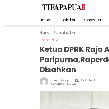
Skip
to
content
Home
Pendidikan
Kesehatan
Home
Pemerintahan
Pemerintahan
Ketua DPRK Raja 
Paripurna,Raperd
Disahkan
Admintifapapua
2 Min Read
September 18, 2025