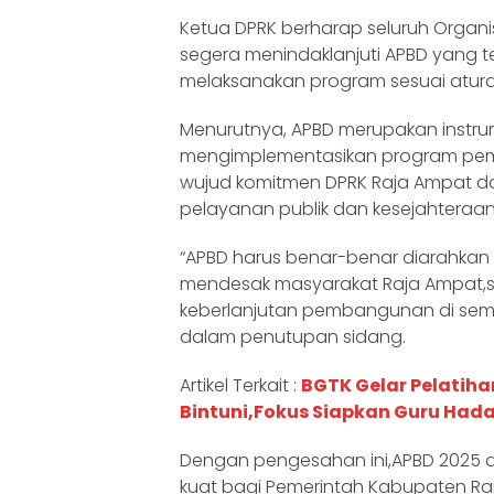
Ketua DPRK berharap seluruh Organi
segera menindaklanjuti APBD yang 
melaksanakan program sesuai atur
Menurutnya, APBD merupakan instr
mengimplementasikan program pem
wujud komitmen DPRK Raja Ampat 
pelayanan publik dan kesejahteraa
“APBD harus benar-benar diarahka
mendesak masyarakat Raja Ampat,s
keberlanjutan pembangunan di semu
dalam penutupan sidang.
Artikel Terkait :
BGTK Gelar Pelatiha
Bintuni,Fokus Siapkan Guru Ha
Dengan pengesahan ini,APBD 2025 
kuat bagi Pemerintah Kabupaten R