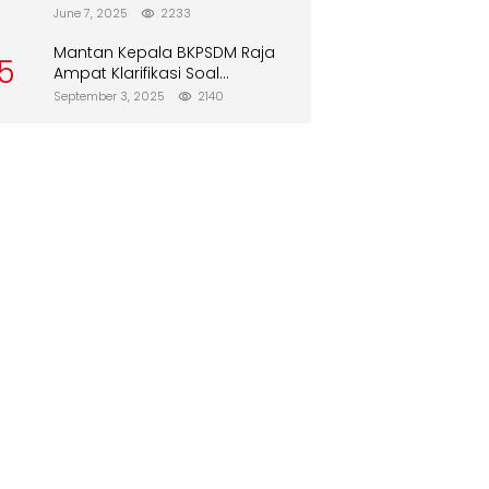
Direboisasi dan Tidak Merusak
June 7, 2025
2233
Lingkungan”
Mantan Kepala BKPSDM Raja
5
Ampat Klarifikasi Soal
Pergantian Jabatan
September 3, 2025
2140