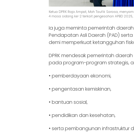
Ketua DPRK Raja Ampat, Moh Taufik Sarasa, menyamp
4 masa sidang ke-2 terkait pengesahan APBD 2025,
Ia juga meminta pemerintah daera
Pendapatan Asli Daerah (PAD) serta 
demi memperkuat ketangguhan fiska
DPRK mendesak pemerintah daerah
pada program-program strategis, an
• pemberdayaan ekonomi,
• pengentasan kemiskinan,
• bantuan sosial,
• pendidikan dan kesehatan,
• serta pembangunan infrastruktur d