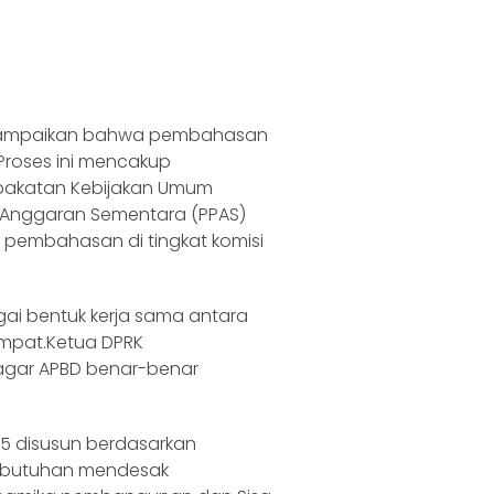
yampaikan bahwa pembahasan
Proses ini mencakup
akatan Kebijakan Umum
n Anggaran Sementara (PPAS)
pembahasan di tingkat komisi
ai bentuk kerja sama antara
Ampat.Ketua DPRK
 agar APBD benar-benar
25 disusun berdasarkan
 kebutuhan mendesak