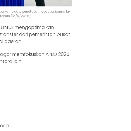
aikan pidato penutupan rapat paripurna ke-
 Kamis (18/9/2025).
h untuk mengoptimalkan
transfer dari pemerintah pusat
l daerah.
 agar memfokuskan APBD 2025
tara lain:
asar.