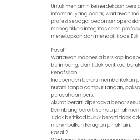
Untuk menjamin kemerdekaan pers 
informasi yang benar, wartawan In
profesi sebagai pedoman operasio
menegakkan integritas serta profesi
menetapkan dan menaati Kode Etik Ju
Pasal 1
Wartawan Indonesia bersikap indepe
berimbang, dan tidak beritikad buruk
Penafsiran
Independen berarti memberitakan pe
nurani tanpa campur tangan, paksaan
perusahaan pers.
Akurat berarti dipercaya benar sesuai
Berimbang berarti semua pihak me
Tidak beritikad buruk berarti tidak
menimbulkan kerugian pihak lain.
Pasal 2
Wartawan Indonesia menempuh car