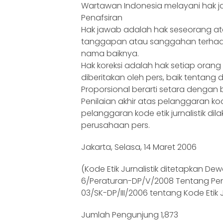
Wartawan Indonesia melayani hak ja
Penafsiran
Hak jawab adalah hak seseorang a
tanggapan atau sanggahan terhad
nama baiknya.
Hak koreksi adalah hak setiap orang
diberitakan oleh pers, baik tentang 
Proporsional berarti setara dengan b
Penilaian akhir atas pelanggaran kode
pelanggaran kode etik jurnalistik d
perusahaan pers.
Jakarta, Selasa, 14 Maret 2006
(Kode Etik Jurnalistik ditetapkan D
6/Peraturan-DP/V/2008 Tentang Pe
03/SK-DP/III/2006 tentang Kode Etik 
Jumlah Pengunjung
1,873