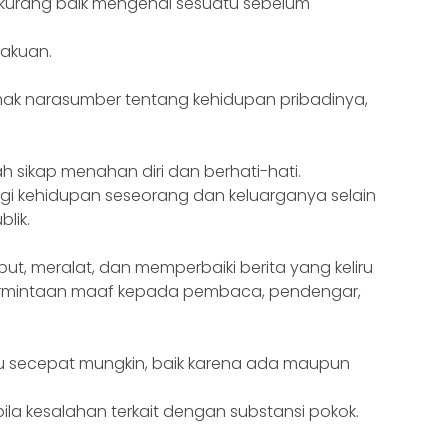
urang baik mengenai sesuatu sebelum
lakuan.
ak narasumber tentang kehidupan pribadinya,
sikap menahan diri dan berhati-hati.
gi kehidupan seseorang dan keluarganya selain
lik.
, meralat, dan memperbaiki berita yang keliru
permintaan maaf kepada pembaca, pendengar,
tu secepat mungkin, baik karena ada maupun
a kesalahan terkait dengan substansi pokok.