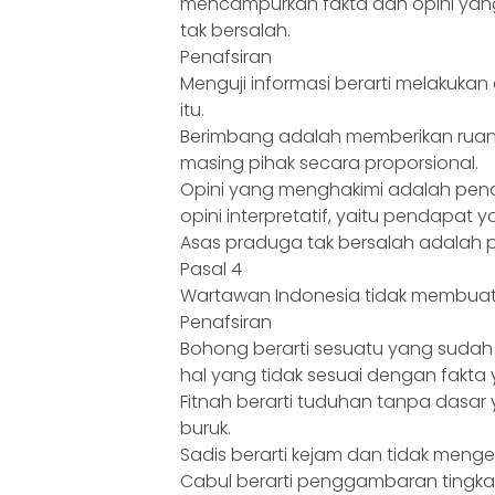
mencampurkan fakta dan opini yan
tak bersalah.
Penafsiran
Menguji informasi berarti melakuka
itu.
Berimbang adalah memberikan rua
masing pihak secara proporsional.
Opini yang menghakimi adalah pend
opini interpretatif, yaitu pendapat 
Asas praduga tak bersalah adalah p
Pasal 4
Wartawan Indonesia tidak membuat b
Penafsiran
Bohong berarti sesuatu yang sudah
hal yang tidak sesuai dengan fakta y
Fitnah berarti tuduhan tanpa dasar
buruk.
Sadis berarti kejam dan tidak menge
Cabul berarti penggambaran tingkah