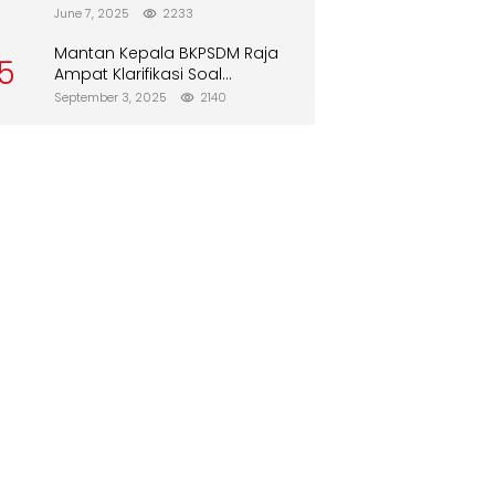
Direboisasi dan Tidak Merusak
June 7, 2025
2233
Lingkungan”
Mantan Kepala BKPSDM Raja
5
Ampat Klarifikasi Soal
Pergantian Jabatan
September 3, 2025
2140