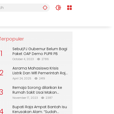
Terpopuler
Sebut,PJ Gubernur Belum Bagi
1
Paket OAP Demo PUPR PB
October 4, 2023
2786
Asrama Mahasiswa Krisis
2
Listrik Dan Wifi Pemerintah Raja
Ampat Alasan Tunggu DPA
April 24, 2025
2419
Remaja Sorong dilarikan ke
3
Rumah Sakit Usai Makan
Biskuit dari Alfamart
November 17, 2023
2387
Bupati Raja Ampat Bantah Isu
4
Kerusakan Alam: “Sudah