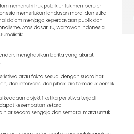
dan memenuhi hak publik untuk memperoleh
donesia memerlukan landasan moral dan etika
nal dalam menjaga kepercayaan publik dan
onalisme. Atas dasar itu, wartawan Indonesia
rnalistik:
nden, menghasilkan berita yang akurat,
.
ristiwa atau fakta sesuai dengan suara hati
, dan intervensi dari pihak lain termasuk pemilik
 keadaan objektif ketika peristiwa terjadi.
ndapat kesempatan setara.
 ada niat secara sengaja dan semata-mata untuk
a-cara yang profesional dalam melaksanakan