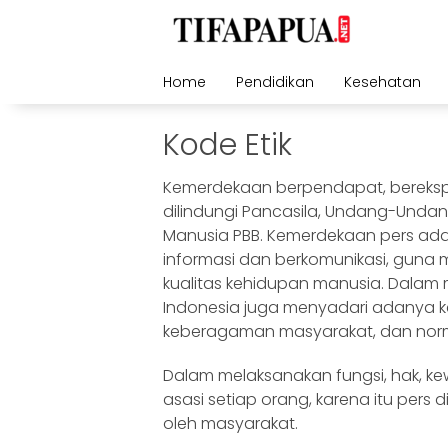
Skip
to
content
Home
Pendidikan
Kesehatan
Kode Etik
Kemerdekaan berpendapat, berekspr
dilindungi Pancasila, Undang-Undang
Manusia PBB. Kemerdekaan pers ad
informasi dan berkomunikasi, guna
kualitas kehidupan manusia. Dalam
Indonesia juga menyadari adanya k
keberagaman masyarakat, dan no
Dalam melaksanakan fungsi, hak, k
asasi setiap orang, karena itu pers d
oleh masyarakat.