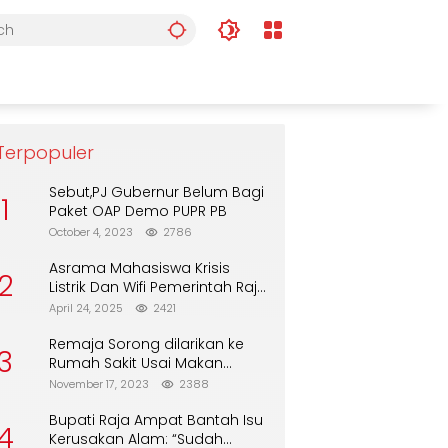
Terpopuler
Sebut,PJ Gubernur Belum Bagi
1
Paket OAP Demo PUPR PB
October 4, 2023
2786
Asrama Mahasiswa Krisis
2
Listrik Dan Wifi Pemerintah Raja
Ampat Alasan Tunggu DPA
April 24, 2025
2421
Remaja Sorong dilarikan ke
3
Rumah Sakit Usai Makan
Biskuit dari Alfamart
November 17, 2023
2388
Bupati Raja Ampat Bantah Isu
4
Kerusakan Alam: “Sudah