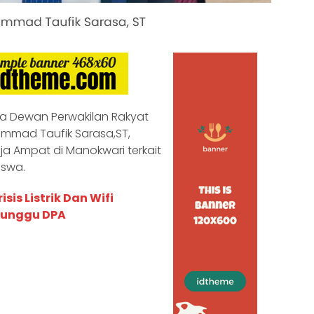
a Dewan Perwakilan Rakyat
mmad Taufik Sarasa,ST,
 Ampat di Manokwari terkait
iswa.
is Listrik Dan Wifi
Tunggu DPA