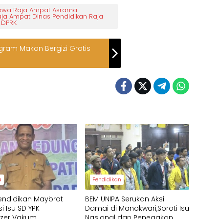
iswa Raja Ampat Asrama
Raja Ampat Dinas Pendidikan Raja
 DPRK
ram Makan Bergizi Gratis
a
Pendidikan
endidikan Maybrat
BEM UNIPA Serukan Aksi
asi Isu SD YPK
Damai di Manokwari,Soroti Isu
izer Vakum
Nasional dan Penegakan