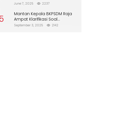
Direboisasi dan Tidak Merusak
June 7, 2025
2237
Lingkungan”
Mantan Kepala BKPSDM Raja
5
Ampat Klarifikasi Soal
Pergantian Jabatan
September 3, 2025
2142