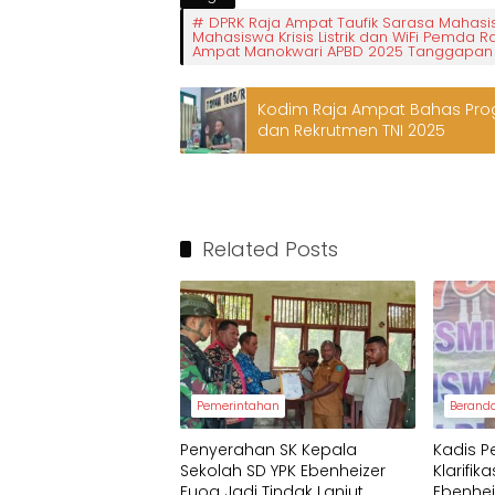
DPRK Raja Ampat Taufik Sarasa Mahas
Mahasiswa Krisis Listrik dan WiFi Pemda 
Ampat Manokwari APBD 2025 Tanggapan
Kodim Raja Ampat Bahas Prog
dan Rekrutmen TNI 2025
Related Posts
Pemerintahan
Berand
Penyerahan SK Kepala
Kadis P
Sekolah SD YPK Ebenheizer
Klarifik
Fuog Jadi Tindak Lanjut
Ebenhe