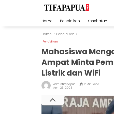
Skip
to
content
Home
Pendidikan
Kesehatan
Home
Pendidikan
Pendidikan
Mahasiswa Menge
Ampat Minta Pemd
Listrik dan WiFi
Admintifapapua
2 Min Read
April 25, 2025