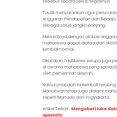
tersebut secara serius,”tegasnya.
Taufik menyarankan agar persoalan
Anggaran Pendapatan dan Belanja 
sebagai solusi jangka panjang.
Menurutnya,dengan alokasi anggara
mahasiswa dapat diatasi dan aktivi
kembali normal.
Dikatakan Taufik,krisis serupa juga 
di asrama mahasiswa yang sama,dan 
oleh pemerintah daerah.
Namun,masalah ini kembali terulang 
Manokwari,tetapi juga dialami mahas
seperti Manado dan Yogyakarta.
Artikel Terkait :
Mengobati luka dal
spesialis