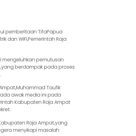
ul pemberitaan TifaPapua
trik dan WiFi,Pemerintah Raja
ri mengeluhkan pemutusan
rama,yang berdampak pada proses
.
ja Ampat,Muhammad Taufik
pada awak media ini pada
rintah Kabupaten Raja Ampat
kret.
Kabupaten Raja Ampat,yang
,segera menyikapi masalah