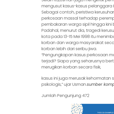
mengusut kasus-kasus pelanggara H
Sebagai contoh, peristiwa kerusuha
perkosaan massal terhadap peremp
pembakaran warga sipil hingga kini 
Padahal, menurut dia, tragedi keru
kota pada 13-15 Mei 1998 itu menimb
korban dan warga masyarakat sec
korban lebih dari seribu jiwa.
“Pengungkapan kasus perkosaan mas
terjadi? Siapa yang seharusnya be
merugikan korban secara fisik,
kasus ini juga merusak kehormatan
psikologis,” ujar Usman.
sumber kom
Jumlah Pengunjung
472