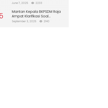
Direboisasi dan Tidak Merusak
June 7, 2025
2233
Lingkungan”
Mantan Kepala BKPSDM Raja
5
Ampat Klarifikasi Soal
Pergantian Jabatan
September 3, 2025
2140