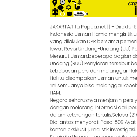
JAKARTA,Tifa Papua.net || – Direktur 
Indonesia Usman Hamid mengkriti
yang dilakukan DPR bersama pemer
lewat Revisi Undang-Undang (UU) Pe
Menurut Usman,beberapa bagian d
Undang (RUU) Penyiaran tersebut b
kebebasan pers dan melanggar Hak 
Hal itu disampaikan Usman untuk me
“Ini semuanya bisa melanggar keb
HAM.
Negara seharusnya menjamin pers 
dengan melarang informasi dari per
dalam keterangan tertulis,Selasa (21
Dia lantas menyoroti Pasal 50B Ay
konten eksklusif jurnalistik investigasi.
Selain itu,Usman juga mengkritik peme