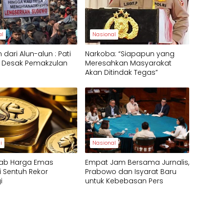
al
Nasional
 dari Alun-alun : Pati
Narkoba: “Siapapun yang
u Desak Pemakzulan
Meresahkan Masyarakat
o
Akan Ditindak Tegas”
i
Nasional
ab Harga Emas
Empat Jam Bersama Jurnalis,
 Sentuh Rekor
Prabowo dan Isyarat Baru
i
untuk Kebebasan Pers