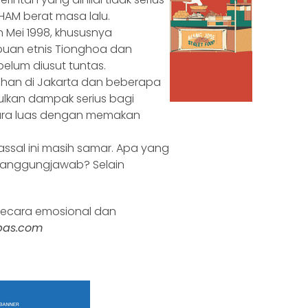
AM berat masa lalu.
n Mei 1998, khususnya
uan etnis Tionghoa dan
belum diusut tuntas.
suhan di Jakarta dan beberapa
ulkan dampak serius bagi
ara luas dengan memakan
sal ini masih samar. Apa yang
rtanggungjawab? Selain
 secara emosional dan
pas.com