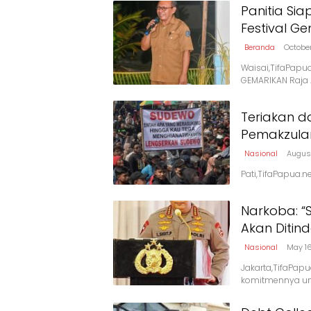
Panitia Sia
Festival G
Beranda
Octobe
Waisai,TifaPapu
GEMARIKAN Raja
Teriakan da
Pemakzula
Nasional
August
Pati,TifaPapua.ne
Narkoba: 
Akan Ditin
Nasional
May 1
Jakarta,TifaPapu
komitmennya un