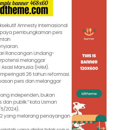
Eksekutif Amnesty Internasional
k upaya pembungkaman pers
intah
nyiaran.
ari Rancangan Undang-
erpotensi melanggar
Asasi Manusia (HAM).
mperingati 26 tahun reformasi.
ebasan pers dan melanggar
yang independen, bukan
s dan publik.” kata Usman
/5/2024).
at 2 yang melarang penayangan
rintah yang dinilai tidak serius