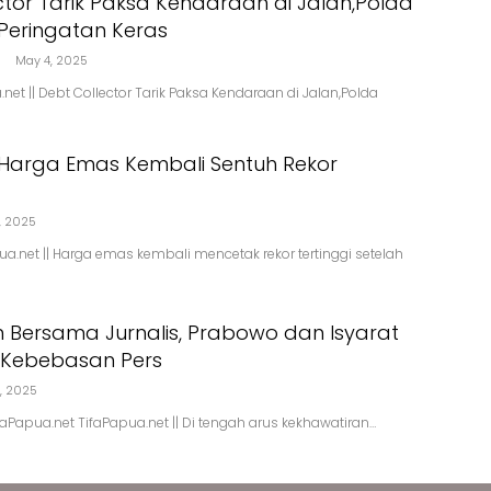
ctor Tarik Paksa Kendaraan di Jalan,Polda
 Peringatan Keras
l
May 4, 2025
net || Debt Collector Tarik Paksa Kendaraan di Jalan,Polda
Harga Emas Kembali Sentuh Rekor
2, 2025
a.net || Harga emas kembali mencetak rekor tertinggi setelah
Bersama Jurnalis, Prabowo dan Isyarat
 Kebebasan Pers
8, 2025
ifaPapua.net TifaPapua.net || Di tengah arus kekhawatiran…