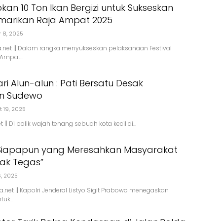
pkan 10 Ton Ikan Bergizi untuk Sukseskan
emarikan Raja Ampat 2025
r 8, 2025
a.net || Dalam rangka menyukseskan pelaksanaan Festival
 Ampat…
ri Alun-alun : Pati Bersatu Desak
n Sudewo
 19, 2025
t || Di balik wajah tenang sebuah kota kecil di…
“Siapapun yang Meresahkan Masyarakat
dak Tegas”
6, 2025
a.net || Kapolri Jenderal Listyo Sigit Prabowo menegaskan
tuk…