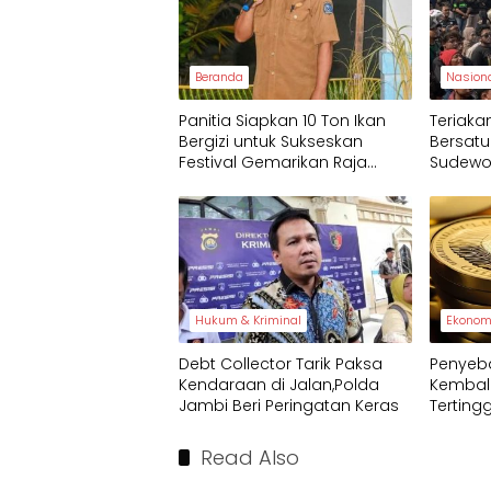
Beranda
Nasion
Panitia Siapkan 10 Ton Ikan
Teriakan
Bergizi untuk Sukseskan
Bersat
Festival Gemarikan Raja
Sudew
Ampat 2025
Hukum & Kriminal
Ekonom
Debt Collector Tarik Paksa
Penyeb
Kendaraan di Jalan,Polda
Kembali
Jambi Beri Peringatan Keras
Tertingg
Read Also