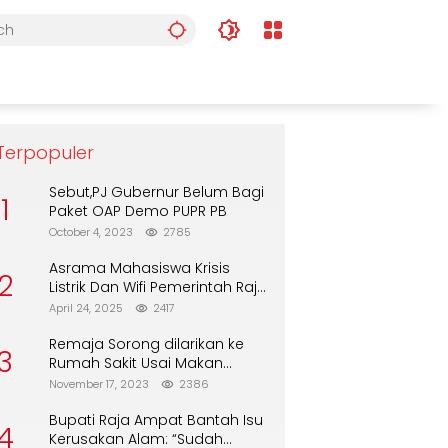
Terpopuler
Sebut,PJ Gubernur Belum Bagi
1
Paket OAP Demo PUPR PB
October 4, 2023
2785
Asrama Mahasiswa Krisis
2
Listrik Dan Wifi Pemerintah Raja
Ampat Alasan Tunggu DPA
April 24, 2025
2417
Remaja Sorong dilarikan ke
3
Rumah Sakit Usai Makan
Biskuit dari Alfamart
November 17, 2023
2386
Bupati Raja Ampat Bantah Isu
4
Kerusakan Alam: “Sudah