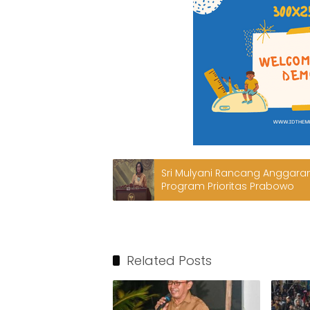
Sri Mulyani Rancang Anggaran R
Program Prioritas Prabowo
Related Posts