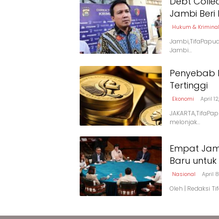
Debt Colle
Jambi Beri
Hukum & Krimina
Jambi,TifaPapua.
Jambi…
Penyebab 
Tertinggi
Ekonomi
April 1
JAKARTA,TifaPapu
melonjak…
Empat Jam 
Baru untuk
Nasional
April 
Oleh | Redaksi T