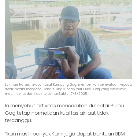
Lukman Harun, nelayan asal Kampung Gag, memberikan pernyataan kepada
awak media mengenai kondisi lingkungan laut Pulau Gag yang dinilainya
masih sehat dan tidak tercemar,Sabtu (7/6/2025).
Ia menyebut aktivitas mencari ikan di sekitar Pulau
Gag tetap normal,dan kualitas air laut tidak
terganggu.
“Ikan masih banyak.Kami juga dapat bantuan BBM