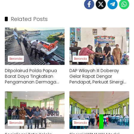
Related Posts
Beranda
Beranda
Ditpolairud Polda Papua
DAP Wilayah III Doberay
Barat Daya Tingkatkan
Gelar Rapat Dengar
Pengamanan Dermaga
Pendapat, Perkuat Sinergi
bagi Wisatawan
Pemerintah dan
Masyarakat Adat
Mengawal Pembangunan
Papua Barat Daya
Beranda
Beranda