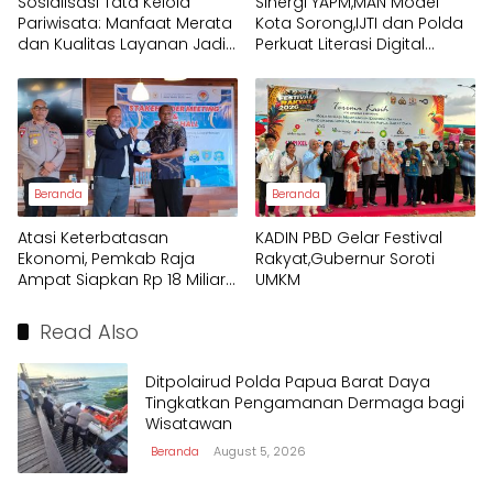
Sosialisasi Tata Kelola
Sinergi YAPM,MAN Model
Pariwisata: Manfaat Merata
Kota Sorong,IJTI dan Polda
dan Kualitas Layanan Jadi
Perkuat Literasi Digital
Fokus Utama Raja Ampat
Pelajar
Beranda
Beranda
Atasi Keterbatasan
KADIN PBD Gelar Festival
Ekonomi, Pemkab Raja
Rakyat,Gubernur Soroti
Ampat Siapkan Rp 18 Miliar
UMKM
untuk Afirmasi Pendidikan
2026
Read Also
Ditpolairud Polda Papua Barat Daya
Tingkatkan Pengamanan Dermaga bagi
Wisatawan
Beranda
August 5, 2026