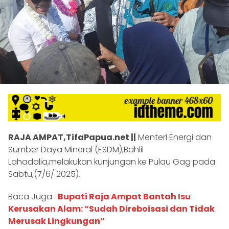
RAJA AMPAT,TifaPapua.net ||
Menteri Energi dan
Sumber Daya Mineral (ESDM),Bahlil
Lahadalia,melakukan kunjungan ke Pulau Gag pada
Sabtu,(7/6/ 2025).
Baca Juga :
Bupati Raja Ampat Bantah Isu
Kerusakan Alam: “Sudah Direboisasi dan Tidak
Merusak Lingkungan”