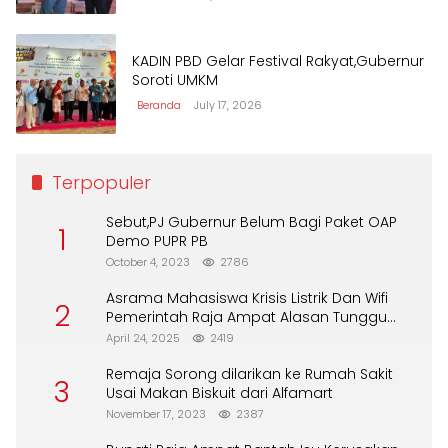
KADIN PBD Gelar Festival Rakyat,Gubernur
Soroti UMKM
Beranda
July 17, 2026
Terpopuler
Sebut,PJ Gubernur Belum Bagi Paket OAP
1
Demo PUPR PB
October 4, 2023
2786
Asrama Mahasiswa Krisis Listrik Dan Wifi
2
Pemerintah Raja Ampat Alasan Tunggu
DPA
April 24, 2025
2419
Remaja Sorong dilarikan ke Rumah Sakit
3
Usai Makan Biskuit dari Alfamart
November 17, 2023
2387