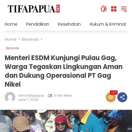
Skip
to
content
Home
Pendidikan
Kesehatan
Hukum & Kriminal
Home
Beranda
Beranda
Menteri ESDM Kunjungi Pulau Gag,
Warga Tegaskan Lingkungan Aman
dan Dukung Operasional PT Gag
Nikel
1406
Admintifapapua
3 Min Read
June 7, 2025