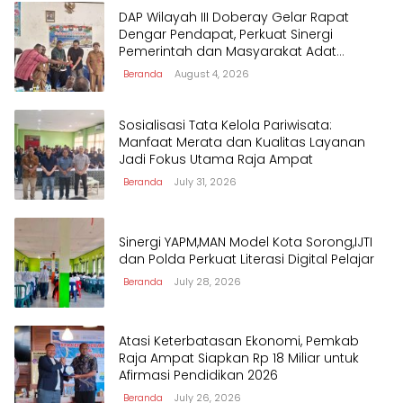
DAP Wilayah III Doberay Gelar Rapat
Dengar Pendapat, Perkuat Sinergi
Pemerintah dan Masyarakat Adat
Mengawal Pembangunan Papua Barat
Beranda
August 4, 2026
Daya
Sosialisasi Tata Kelola Pariwisata:
Manfaat Merata dan Kualitas Layanan
Jadi Fokus Utama Raja Ampat
Beranda
July 31, 2026
Sinergi YAPM,MAN Model Kota Sorong,IJTI
dan Polda Perkuat Literasi Digital Pelajar
Beranda
July 28, 2026
Atasi Keterbatasan Ekonomi, Pemkab
Raja Ampat Siapkan Rp 18 Miliar untuk
Afirmasi Pendidikan 2026
Beranda
July 26, 2026