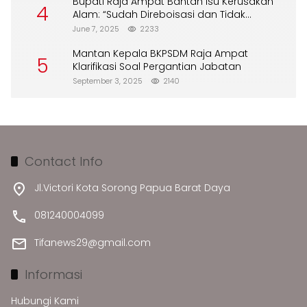
Bupati Raja Ampat Bantah Isu Kerusakan
4
Alam: “Sudah Direboisasi dan Tidak
Merusak Lingkungan”
June 7, 2025
2233
Mantan Kepala BKPSDM Raja Ampat
5
Klarifikasi Soal Pergantian Jabatan
September 3, 2025
2140
Contact Info
Jl.Victori Kota Sorong Papua Barat Daya
081240004099
Tifanews29@gmail.com
Informasi
Hubungi Kami