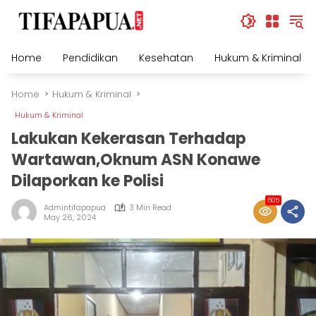
Skip
to
content
Home
Pendidikan
Kesehatan
Hukum & Kriminal
Home
Hukum & Kriminal
Hukum & Kriminal
Lakukan Kekerasan Terhadap
Wartawan,Oknum ASN Konawe
Dilaporkan ke Polisi
605
Admintifapapua
3 Min Read
May 26, 2024