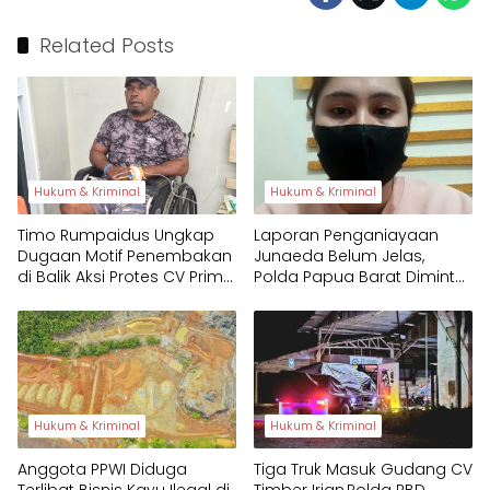
Related Posts
Hukum & Kriminal
Hukum & Kriminal
Timo Rumpaidus Ungkap
Laporan Penganiayaan
Dugaan Motif Penembakan
Junaeda Belum Jelas,
di Balik Aksi Protes CV Prima
Polda Papua Barat Diminta
Papua
Tegas
Hukum & Kriminal
Hukum & Kriminal
Anggota PPWI Diduga
Tiga Truk Masuk Gudang CV
Terlibat Bisnis Kayu Ilegal di
Timber Irian,Polda PBD