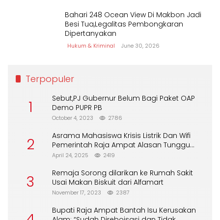
Bahari 248 Ocean View Di Makbon Jadi
Besi Tua,Legalitas Pembongkaran
Dipertanyakan
Hukum & Kriminal
June 30, 2026
Terpopuler
Sebut,PJ Gubernur Belum Bagi Paket OAP
1
Demo PUPR PB
October 4, 2023
2786
Asrama Mahasiswa Krisis Listrik Dan Wifi
2
Pemerintah Raja Ampat Alasan Tunggu
DPA
April 24, 2025
2419
Remaja Sorong dilarikan ke Rumah Sakit
3
Usai Makan Biskuit dari Alfamart
November 17, 2023
2387
Bupati Raja Ampat Bantah Isu Kerusakan
4
Alam: “Sudah Direboisasi dan Tidak