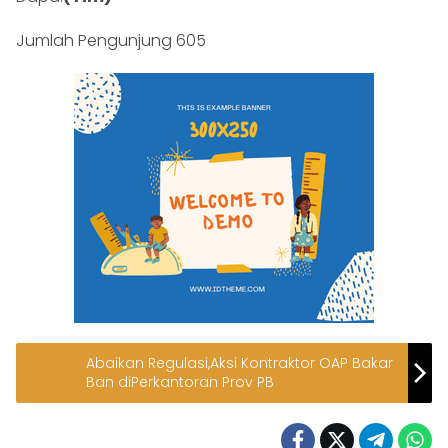
Jumlah Pengunjung
605
Abaikan Regulasi,Aksi Kontraktor OAP Bakar
Ban diPerkantoran Prov PB