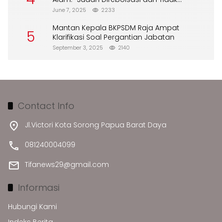
Merusak Lingkungan”
June 7, 2025
2233
Mantan Kepala BKPSDM Raja Ampat
5
Klarifikasi Soal Pergantian Jabatan
September 3, 2025
2140
Contact Info
Jl.Victori Kota Sorong Papua Barat Daya
081240004099
Tifanews29@gmail.com
Informasi
Hubungi Kami