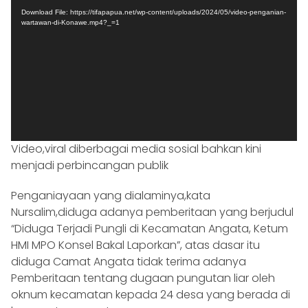
Player
Download File: https://tifapapua.net/wp-content/uploads/2024/05/video-penganian-
wartawan-di-Konawe.mp4?_=1
Video,viral diberbagai media sosial bahkan kini
menjadi perbincangan publik
Penganiayaan yang dialaminya,kata
Nursalim,diduga adanya pemberitaan yang berjudul
“Diduga Terjadi Pungli di Kecamatan Angata, Ketum
HMI MPO Konsel Bakal Laporkan”, atas dasar itu
diduga Camat Angata tidak terima adanya
Pemberitaan tentang dugaan pungutan liar oleh
oknum kecamatan kepada 24 desa yang berada di