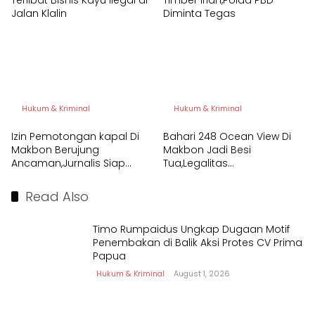
Jalan Klalin
Diminta Tegas
Hukum & Kriminal
Hukum & Kriminal
Izin Pemotongan kapal Di
Bahari 248 Ocean View Di
Makbon Berujung
Makbon Jadi Besi
Ancaman,Jurnalis Siap
Tua,Legalitas
Tempuh Jalur Hukum
Pembongkaran
Dipertanyakan
Read Also
Timo Rumpaidus Ungkap Dugaan Motif
Penembakan di Balik Aksi Protes CV Prima
Papua
Hukum & Kriminal
August 1, 2026