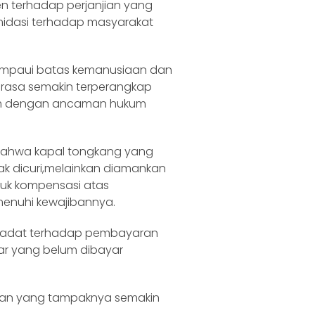
en terhadap perjanjian yang
imidasi terhadap masyarakat
lampaui batas kemanusiaan dan
erasa semakin terperangkap
am dengan ancaman hukum
bahwa kapal tongkang yang
dak dicuri,melainkan diamankan
uk kompensasi atas
enuhi kewajibannya.
t adat terhadap pembayaran
iar yang belum dibayar
dilan yang tampaknya semakin