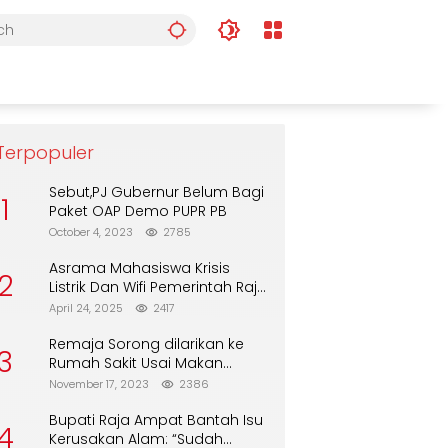
Terpopuler
Sebut,PJ Gubernur Belum Bagi
1
Paket OAP Demo PUPR PB
October 4, 2023
2785
Asrama Mahasiswa Krisis
2
Listrik Dan Wifi Pemerintah Raja
Ampat Alasan Tunggu DPA
April 24, 2025
2417
Remaja Sorong dilarikan ke
3
Rumah Sakit Usai Makan
Biskuit dari Alfamart
November 17, 2023
2386
Bupati Raja Ampat Bantah Isu
4
Kerusakan Alam: “Sudah