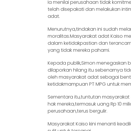
Ia menilai perusahaan tidak komitm
telah disepakati dan melakukan int
adat.
Menurutnya,tindakan ini sudah me
moralitas.Masyarakat adat Kaiso m
dalam ketidakpastian dan teranc
yang tidak mereka pahami.
Kepada publik,Simon menegaskan 
dilaporkan hilang itu sebenarnya ti
oleh masyarakat adat sebagai bent
ketidakmampuan PT MPG untuk mem
Sementara itu,tuntutan masyaraka
hak mereka,termasuk uang Rp 10 mil
perusahaan,terus bergulir.
Masyarakat Kaiso kini menanti kea
sulit untuk tercapai.