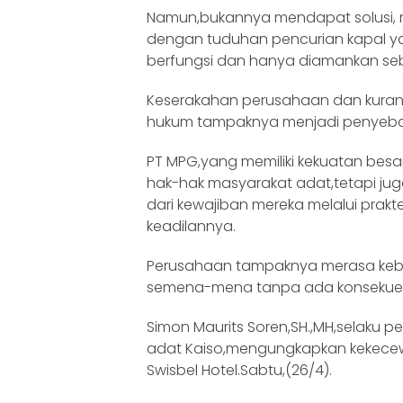
Namun,bukannya mendapat solusi, me
dengan tuduhan pencurian kapal ya
berfungsi dan hanya diamankan se
Keserakahan perusahaan dan kuran
hukum tampaknya menjadi penyebab
PT MPG,yang memiliki kekuatan bes
hak-hak masyarakat adat,tetapi jug
dari kewajiban mereka melalui prak
keadilannya.
Perusahaan tampaknya merasa keba
semena-mena tanpa ada konsekuens
Simon Maurits Soren,SH.,MH,selaku 
adat Kaiso,mengungkapkan kekece
Swisbel Hotel.Sabtu,(26/4).