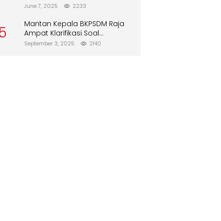
Direboisasi dan Tidak Merusak
June 7, 2025
2233
Lingkungan”
Mantan Kepala BKPSDM Raja
5
Ampat Klarifikasi Soal
Pergantian Jabatan
September 3, 2025
2140