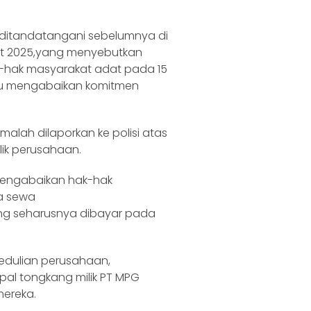
 ditandatangani sebelumnya di
et 2025,yang menyebutkan
hak masyarakat adat pada 15
tru mengabaikan komitmen
alah dilaporkan ke polisi atas
ik perusahaan.
 mengabaikan hak-hak
a sewa
ng seharusnya dibayar pada
edulian perusahaan,
l tongkang milik PT MPG
ereka.