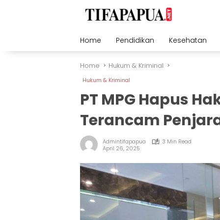
Skip
to
content
Home
Pendidikan
Kesehatan
Home
Hukum & Kriminal
Hukum & Kriminal
PT MPG Hapus Hak
Terancam Penjar
Admintifapapua
3 Min Read
April 26, 2025