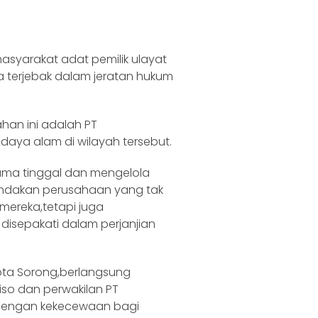
masyarakat adat pemilik ulayat
ka terjebak dalam jeratan hukum
han ini adalah PT
aya alam di wilayah tersebut.
lama tinggal dan mengelola
tindakan perusahaan yang tak
ereka,tetapi juga
isepakati dalam perjanjian
,Kota Sorong,berlangsung
so dan perwakilan PT
 dengan kekecewaan bagi