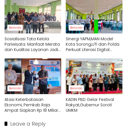
Mengawal Pembangunan
Papua Barat Daya
Beranda
Beranda
Sosialisasi Tata Kelola
Sinergi YAPM,MAN Model
Pariwisata: Manfaat Merata
Kota Sorong,IJTI dan Polda
dan Kualitas Layanan Jadi
Perkuat Literasi Digital
Fokus Utama Raja Ampat
Pelajar
Beranda
Beranda
Atasi Keterbatasan
KADIN PBD Gelar Festival
Ekonomi, Pemkab Raja
Rakyat,Gubernur Soroti
Ampat Siapkan Rp 18 Miliar
UMKM
untuk Afirmasi Pendidikan
2026
Leave a Reply