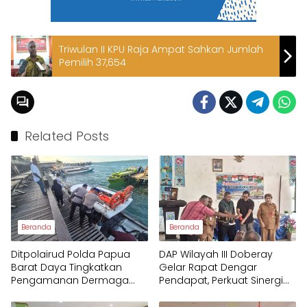
Triwulan II KPU Raja Ampat Sahkan Jumlah
Pemilih 37,654
Related Posts
Beranda
Beranda
Ditpolairud Polda Papua
DAP Wilayah III Doberay
Barat Daya Tingkatkan
Gelar Rapat Dengar
Pengamanan Dermaga
Pendapat, Perkuat Sinergi
bagi Wisatawan
Pemerintah dan
Masyarakat Adat