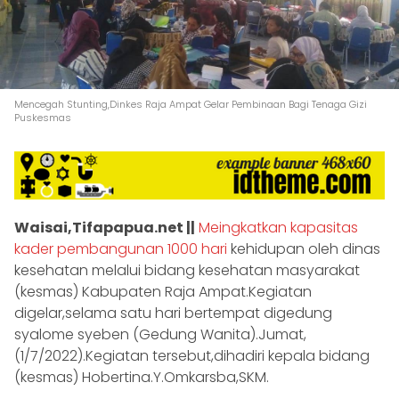
Mencegah Stunting,Dinkes Raja Ampat Gelar Pembinaan Bagi Tenaga Gizi
Puskesmas
Waisai,Tifapapua.net ||
Meingkatkan kapasitas
kader pembangunan 1000 hari
kehidupan oleh dinas
kesehatan melalui bidang kesehatan masyarakat
(kesmas) Kabupaten Raja Ampat.Kegiatan
digelar,selama satu hari bertempat digedung
syalome syeben (Gedung Wanita).Jumat,
(1/7/2022).Kegiatan tersebut,dihadiri kepala bidang
(kesmas) Hobertina.Y.Omkarsba,SKM.