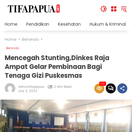
Skip
to
content
Home
Pendidikan
Kesehatan
Hukum & Kriminal
Home
Beranda
Beranda
Mencegah Stunting,Dinkes Raja
Ampat Gelar Pembinaan Bagi
Tenaga Gizi Puskesmas
1137
Admintifapapua
2 Min Read
July 2, 2022