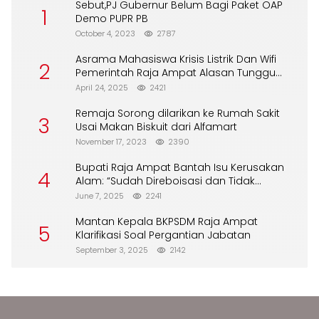
Sebut,PJ Gubernur Belum Bagi Paket OAP
1
Demo PUPR PB
October 4, 2023
2787
Asrama Mahasiswa Krisis Listrik Dan Wifi
2
Pemerintah Raja Ampat Alasan Tunggu
DPA
April 24, 2025
2421
Remaja Sorong dilarikan ke Rumah Sakit
3
Usai Makan Biskuit dari Alfamart
November 17, 2023
2390
Bupati Raja Ampat Bantah Isu Kerusakan
4
Alam: “Sudah Direboisasi dan Tidak
Merusak Lingkungan”
June 7, 2025
2241
Mantan Kepala BKPSDM Raja Ampat
5
Klarifikasi Soal Pergantian Jabatan
September 3, 2025
2142