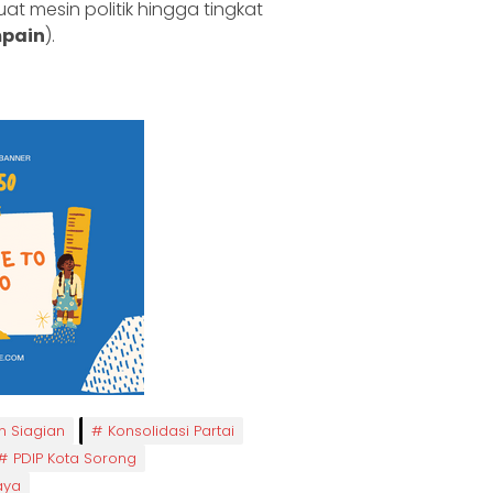
at mesin politik hingga tingkat
mpain
).
n Siagian
Konsolidasi Partai
PDIP Kota Sorong
aya