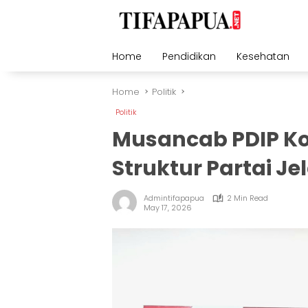
Skip
to
content
Home
Pendidikan
Kesehatan
Home
Politik
Politik
Musancab PDIP Ko
Struktur Partai Je
Admintifapapua
2 Min Read
May 17, 2026