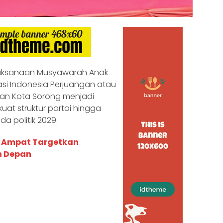
laksanaan Musyawarah Anak
i Indonesia Perjuangan atau
gan Kota Sorong menjadi
t struktur partai hingga
a politik 2029.
a Ampat Targetkan
n Depan