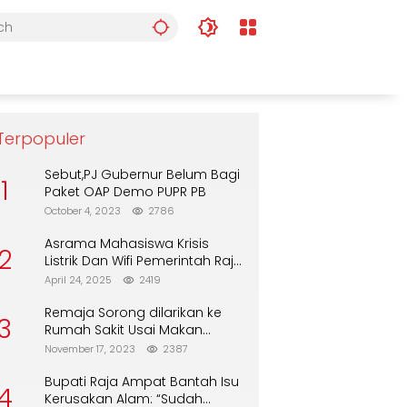
Terpopuler
Sebut,PJ Gubernur Belum Bagi
1
Paket OAP Demo PUPR PB
October 4, 2023
2786
Asrama Mahasiswa Krisis
2
Listrik Dan Wifi Pemerintah Raja
Ampat Alasan Tunggu DPA
April 24, 2025
2419
Remaja Sorong dilarikan ke
3
Rumah Sakit Usai Makan
Biskuit dari Alfamart
November 17, 2023
2387
Bupati Raja Ampat Bantah Isu
4
Kerusakan Alam: “Sudah