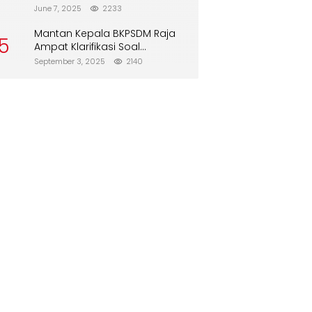
Direboisasi dan Tidak Merusak
June 7, 2025
2233
Lingkungan”
Mantan Kepala BKPSDM Raja
5
Ampat Klarifikasi Soal
Pergantian Jabatan
September 3, 2025
2140