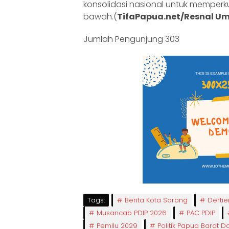
konsolidasi nasional untuk memperku
bawah.(
TifaPapua.net/Resnal U
Jumlah Pengunjung
303
Tags:
Berita Kota Sorong
Dertie
Musancab PDIP 2026
PAC PDIP
Pemilu 2029
Politik Papua Barat D