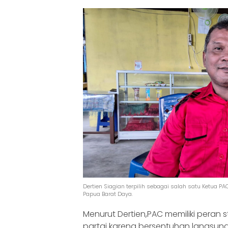
Dertien Siagian terpilih sebagai salah satu Ketua PA
Papua Barat Daya.
Menurut Dertien,PAC memiliki peran 
partai karena bersentuhan langsu