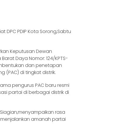
riat DPC PDIP Kota Sorong,Sabtu
arkan Keputusan Dewan
a Barat Daya Nomor: 124/KPTS-
embentukan dan penetapan
PAC) di tingkat distrik.
 nama pengurus PAC baru resmi
 partai di berbagai distrik di
en Siagian,menyampaikan rasa
k menjalankan amanah partai