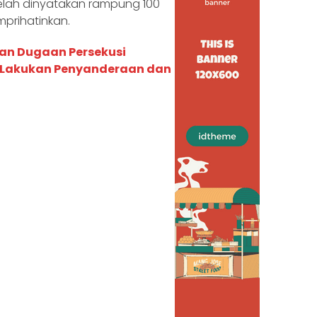
elah dinyatakan rampung 100
mprihatinkan.
an Dugaan Persekusi
a Lakukan Penyanderaan dan