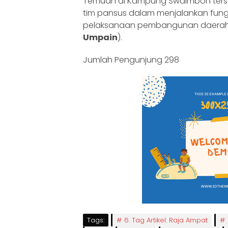
Temuan di Kampung Swaimbon terseb
tim pansus dalam menjalankan fun
pelaksanaan pembangunan daerah
Umpain
).
Jumlah Pengunjung
298
Tags:
6. Tag Artikel: Raja Ampat