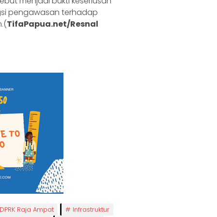
ut menjadi bukti keseriusan
gsi pengawasan terhadap
.(
TifaPapua.net/Resnal
DPRK Raja Ampat
Infrastruktur