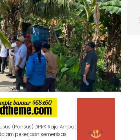
Khusus (Pansus) DPRK Raja Ampat
alam pekerjaan semenisasi