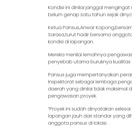
Kondisi ini dinilai janggal mengingat
belum genap satu tahun sejak dinya
Ketua Pansus,Anwar Kopong,bersam
Sarasa,turut hadir bersama anggot
kondisi di lapangan.
Mereka menilai lemahnya pengawas
penyebab utama buruknya kualitas p
Pansus juga mempertanyakan peran d
Inspektorat sebagai lembaga penga
daerah yang dinilai tidak maksimal
pengawasan proyek.
“Proyek ini sudah dinyatakan selesai 
lapangan jauh dari standar yang dih
anggota pansus di lokasi.