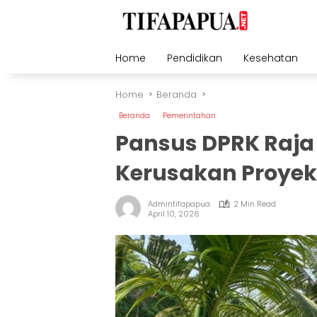
Skip
to
content
Home
Pendidikan
Kesehatan
Home
Beranda
Beranda
Pemerintahan
Pansus DPRK Raj
Kerusakan Proyek
Admintifapapua
2 Min Read
April 10, 2026