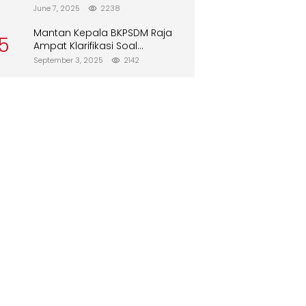
Direboisasi dan Tidak Merusak
June 7, 2025
2238
Lingkungan”
Mantan Kepala BKPSDM Raja
5
Ampat Klarifikasi Soal
Pergantian Jabatan
September 3, 2025
2142