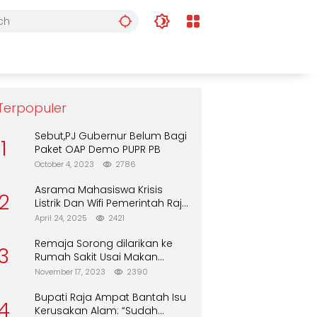
Terpopuler
Sebut,PJ Gubernur Belum Bagi
1
Paket OAP Demo PUPR PB
October 4, 2023
2786
Asrama Mahasiswa Krisis
2
Listrik Dan Wifi Pemerintah Raja
Ampat Alasan Tunggu DPA
April 24, 2025
2421
Remaja Sorong dilarikan ke
3
Rumah Sakit Usai Makan
Biskuit dari Alfamart
November 17, 2023
2390
Bupati Raja Ampat Bantah Isu
4
Kerusakan Alam: “Sudah