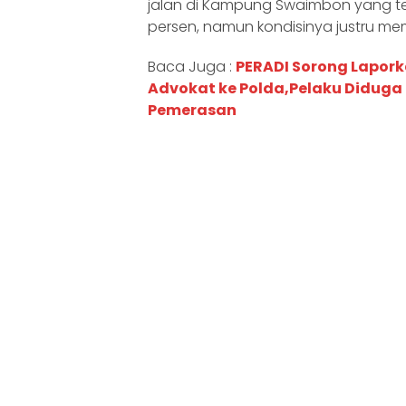
jalan di Kampung Swaimbon yang t
persen, namun kondisinya justru me
Baca Juga :
PERADI Sorong Lapork
Advokat ke Polda,Pelaku Didug
Pemerasan