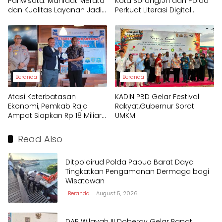
Pariwisata: Manfaat Merata
Kota Sorong,IJTI dan Polda
dan Kualitas Layanan Jadi
Perkuat Literasi Digital
Fokus Utama Raja Ampat
Pelajar
Beranda
Beranda
Atasi Keterbatasan
KADIN PBD Gelar Festival
Ekonomi, Pemkab Raja
Rakyat,Gubernur Soroti
Ampat Siapkan Rp 18 Miliar
UMKM
untuk Afirmasi Pendidikan
2026
Read Also
Ditpolairud Polda Papua Barat Daya
Tingkatkan Pengamanan Dermaga bagi
Wisatawan
Beranda
August 5, 2026
DAP Wilayah III Doberay Gelar Rapat