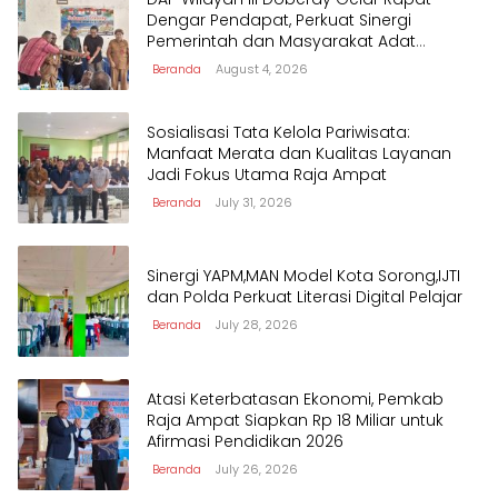
Dengar Pendapat, Perkuat Sinergi
Pemerintah dan Masyarakat Adat
Mengawal Pembangunan Papua Barat
Beranda
August 4, 2026
Daya
Sosialisasi Tata Kelola Pariwisata:
Manfaat Merata dan Kualitas Layanan
Jadi Fokus Utama Raja Ampat
Beranda
July 31, 2026
Sinergi YAPM,MAN Model Kota Sorong,IJTI
dan Polda Perkuat Literasi Digital Pelajar
Beranda
July 28, 2026
Atasi Keterbatasan Ekonomi, Pemkab
Raja Ampat Siapkan Rp 18 Miliar untuk
Afirmasi Pendidikan 2026
Beranda
July 26, 2026