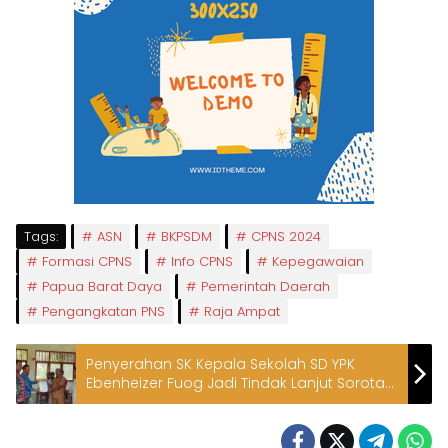
Tags:
ASN
BKPSDM
CPNS 2024
Formasi CPNS
Info CPNS
Kepegawaian
Papua Barat Daya
Pemerintah Daerah
Pengangkatan PNS
Raja Ampat
Penyerahan SK Kepala Sekolah SD YPK
Ebenheizer Fuog Jadi Tindak Lanjut Sorotan
Proses Belajar-Mengajar