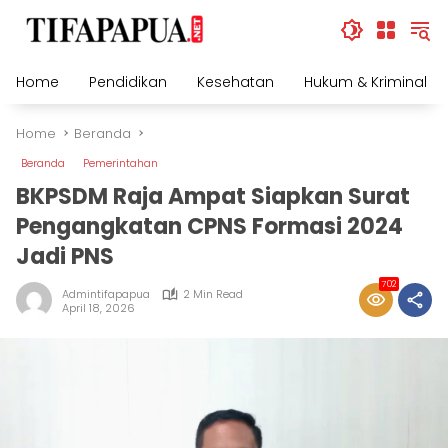
Skip
to
content
Home
Pendidikan
Kesehatan
Hukum & Kriminal
Home
Beranda
Beranda
Pemerintahan
BKPSDM Raja Ampat Siapkan Surat
Pengangkatan CPNS Formasi 2024
Jadi PNS
702
Admintifapapua
2 Min Read
April 18, 2026