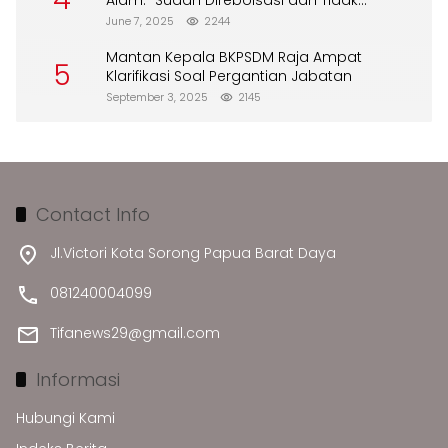
Alam: “Sudah Direboisasi dan Tidak
Merusak Lingkungan”
June 7, 2025
2244
Mantan Kepala BKPSDM Raja Ampat
5
Klarifikasi Soal Pergantian Jabatan
September 3, 2025
2145
Contact Info
Jl.Victori Kota Sorong Papua Barat Daya
081240004099
Tifanews29@gmail.com
Informasi
Hubungi Kami