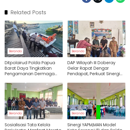
Related Posts
Beranda
Beranda
Ditpolairud Polda Papua
DAP Wilayah III Doberay
Barat Daya Tingkatkan
Gelar Rapat Dengar
Pengamanan Dermaga
Pendapat, Perkuat Sinergi
bagi Wisatawan
Pemerintah dan
Masyarakat Adat
Mengawal Pembangunan
Papua Barat Daya
Beranda
Beranda
Sosialisasi Tata Kelola
Sinergi YAPM,MAN Model