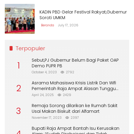
KADIN PBD Gelar Festival Rakyat,Gubernur
Soroti UMKM
Beranda
July 17, 2026
Terpopuler
Sebut,PJ Gubernur Belum Bagi Paket OAP
1
Demo PUPR PB
October 4, 2023
2792
Asrama Mahasiswa Krisis Listrik Dan Wifi
2
Pemerintah Raja Ampat Alasan Tunggu
DPA
April 24, 2025
2429
Remaja Sorong dilarikan ke Rumah Sakit
3
Usai Makan Biskuit dari Alfamart
November 17, 2023
2397
Bupati Raja Ampat Bantah Isu Kerusakan
4