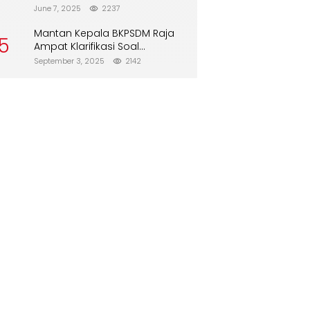
Direboisasi dan Tidak Merusak
June 7, 2025
2237
Lingkungan”
Mantan Kepala BKPSDM Raja
5
Ampat Klarifikasi Soal
Pergantian Jabatan
September 3, 2025
2142