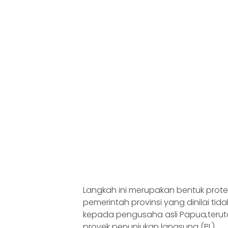
Langkah ini merupakan bentuk prote
pemerintah provinsi yang dinilai tida
kepada pengusaha asli Papua,ter
proyek penunjukan langsung (PL).