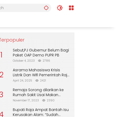
Terpopuler
Sebut,PJ Gubernur Belum Bagi
1
Paket OAP Demo PUPR PB
October 4, 2023
2786
Asrama Mahasiswa Krisis
2
Listrik Dan Wifi Pemerintah Raja
Ampat Alasan Tunggu DPA
April 24, 2025
2421
Remaja Sorong dilarikan ke
3
Rumah Sakit Usai Makan
Biskuit dari Alfamart
November 17, 2023
2390
Bupati Raja Ampat Bantah Isu
4
Kerusakan Alam: “Sudah