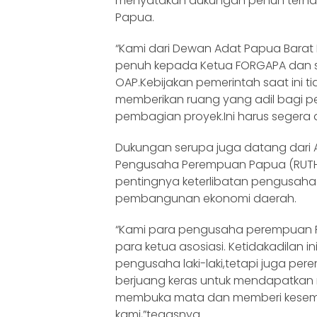
menyatakan dukungan penuh terhad
Papua.
“Kami dari Dewan Adat Papua Bara
penuh kepada Ketua FORGAPA dan s
OAP.Kebijakan pemerintah saat ini t
memberikan ruang yang adil bagi 
pembagian proyek.Ini harus segera d
Dukungan serupa juga datang dari A
Pengusaha Perempuan Papua (RUT
pentingnya keterlibatan pengusah
pembangunan ekonomi daerah.
“Kami para pengusaha perempuan 
para ketua asosiasi. Ketidakadilan i
pengusaha laki-laki,tetapi juga pe
berjuang keras untuk mendapatkan 
membuka mata dan memberi kesemp
kami,”tegasnya.