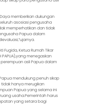
ap sikap para pengusaha asli
t Daya memberikan dukungan
eluruh asosiasi pengusaha
idak memperhatikan dan tidak
pengusaha Papua dalam
ievaluasi,”ujarnya.
ti Fugida, Ketua Rumah Tikar
H PAPUA),yang menegaskan
a perempuan asli Papua dalam
Papua mendukung penuh sikap
ni tidak hanya merugikan
rempuan Papua yang selama ini
ruang usaha.Pemerintah harus
atan yang setara bagi