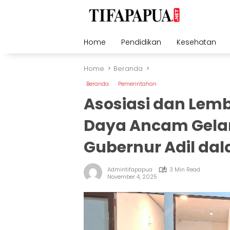
Skip
to
content
Home
Pendidikan
Kesehatan
Home
Beranda
Beranda
Pemerintahan
Asosiasi dan Lem
Daya Ancam Gelar
Gubernur Adil da
Admintifapapua
3 Min Read
November 4, 2025