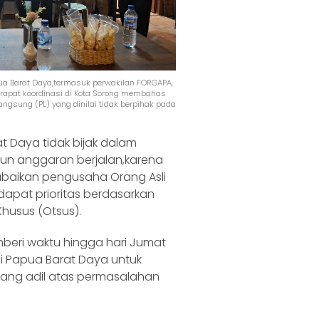
a Barat Daya,termasuk perwakilan FORGAPA,
 rapat koordinasi di Kota Sorong membahas
angsung (PL) yang dinilai tidak berpihak pada
t Daya tidak bijak dalam
un anggaran berjalan,karena
baikan pengusaha Orang Asli
apat prioritas berdasarkan
usus (Otsus).
eri waktu hingga hari Jumat
si Papua Barat Daya untuk
ang adil atas permasalahan