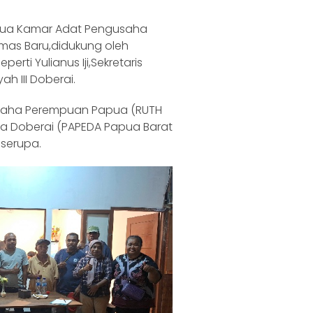
etua Kamar Adat Pengusaha
mas Baru,didukung oleh
rti Yulianus Iji,Sekretaris
h III Doberai.
usaha Perempuan Papua (RUTH
a Doberai (PAPEDA Papua Barat
 serupa.