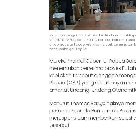
Sejumlah pengurus asosiasi dan lembaga adat Papu
KAP,RUTH PAPUA, dan PAPEDA, berpose bersama usai
sikap tegas terhadap kebijakan proyek penunjukan l
pengusaha asli Papua.
Mereka menilai Gubernur Papua Bara
menentukan penerima proyek PL tah
kebijakan tersebut dianggap menga
Papua (OAP) yang seharusnya mend
amanat Undang-Undang Otonomi Kh
Menurut Thomas Baru,pihaknya memb
pekan ini kepada Pemerintah Provin
merespons dan memberikan solusi y
tersebut.