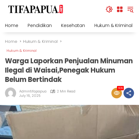
Skip
to
content
Home
Pendidikan
Kesehatan
Hukum & Kriminal
Home
Hukum & Kriminal
Hukum & Kriminal
Warga Laporkan Penjualan Minuman
Ilegal di Waisai,Penegak Hukum
Belum Bertindak
609
Admintifapapua
2 Min Read
July 16, 2025