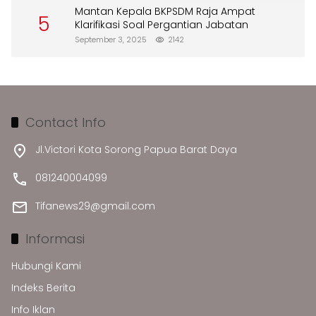
Mantan Kepala BKPSDM Raja Ampat
5
Klarifikasi Soal Pergantian Jabatan
September 3, 2025
2142
Contact Info
Jl.Victori Kota Sorong Papua Barat Daya
081240004099
Tifanews29@gmail.com
Informasi
Hubungi Kami
Indeks Berita
Info Iklan