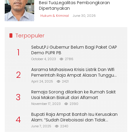
Besi Tua,Legalitas Pembongkaran
Dipertanyakan
Hukum & Kriminal
June 30, 2026
Terpopuler
Sebut,PJ Gubernur Belum Bagi Paket OAP
1
Demo PUPR PB
October 4, 2023
2786
Asrama Mahasiswa Krisis Listrik Dan Wifi
2
Pemerintah Raja Ampat Alasan Tunggu
DPA
April 24, 2025
2421
Remaja Sorong dilarikan ke Rumah Sakit
3
Usai Makan Biskuit dari Alfamart
November 17, 2023
2390
Bupati Raja Ampat Bantah Isu Kerusakan
4
Alam: “Sudah Direboisasi dan Tidak
Merusak Lingkungan”
June 7, 2025
2240