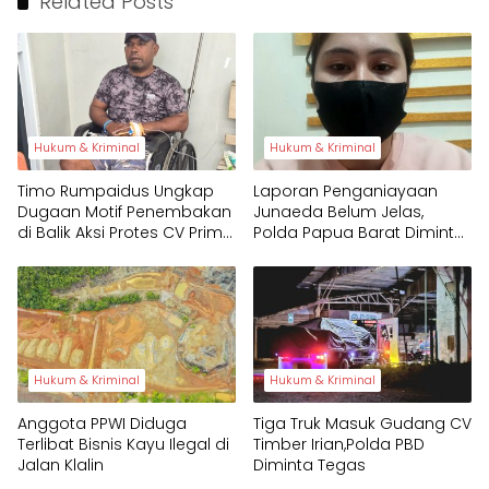
Related Posts
Hukum & Kriminal
Hukum & Kriminal
Timo Rumpaidus Ungkap
Laporan Penganiayaan
Dugaan Motif Penembakan
Junaeda Belum Jelas,
di Balik Aksi Protes CV Prima
Polda Papua Barat Diminta
Papua
Tegas
Hukum & Kriminal
Hukum & Kriminal
Anggota PPWI Diduga
Tiga Truk Masuk Gudang CV
Terlibat Bisnis Kayu Ilegal di
Timber Irian,Polda PBD
Jalan Klalin
Diminta Tegas