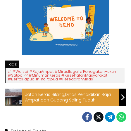
Tags:
#Waisai #RajaAmpat #MirasIlegal #PenegakanHukum
#SatpolPP #MinumanKeras #KesehatanMasyarakat
#BeritaPapua #TifaPapua #PeredaranMiras
Jatah Beras Hilang,Dinas Pendidikan Raja
Ampat dan Gudang Saling Tuduh