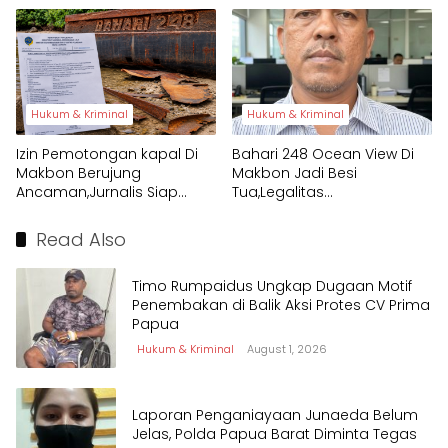
Hukum & Kriminal
Hukum & Kriminal
Izin Pemotongan kapal Di
Bahari 248 Ocean View Di
Makbon Berujung
Makbon Jadi Besi
Ancaman,Jurnalis Siap
Tua,Legalitas
Tempuh Jalur Hukum
Pembongkaran
Dipertanyakan
Read Also
Timo Rumpaidus Ungkap Dugaan Motif
Penembakan di Balik Aksi Protes CV Prima
Papua
Hukum & Kriminal
August 1, 2026
Laporan Penganiayaan Junaeda Belum
Jelas, Polda Papua Barat Diminta Tegas