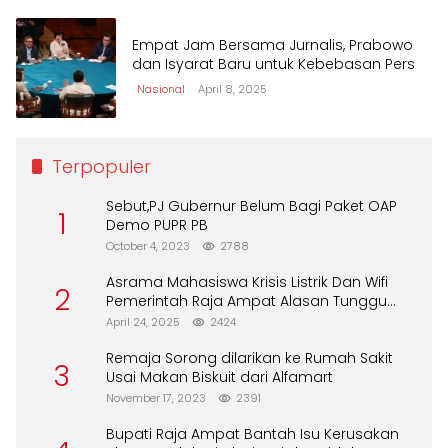
Empat Jam Bersama Jurnalis, Prabowo
dan Isyarat Baru untuk Kebebasan Pers
Nasional
April 8, 2025
Terpopuler
Sebut,PJ Gubernur Belum Bagi Paket OAP
1
Demo PUPR PB
October 4, 2023
2788
Asrama Mahasiswa Krisis Listrik Dan Wifi
2
Pemerintah Raja Ampat Alasan Tunggu
DPA
April 24, 2025
2424
Remaja Sorong dilarikan ke Rumah Sakit
3
Usai Makan Biskuit dari Alfamart
November 17, 2023
2391
Bupati Raja Ampat Bantah Isu Kerusakan