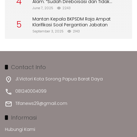
4
Alam: “Sudah Direboisasi dan Tidak
Merusak Lingkungan”
June 7, 2025
2243
Mantan Kepala BKPSDM Raja Ampat
5
Klarifikasi Soal Pergantian Jabatan
September 3, 2025
2143
Contact Info
Jl.Victori Kota Sorong Papua Barat Daya
081240004099
Tifanews29@gmail.com
Informasi
Hubungi Kami