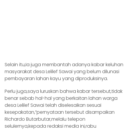
Selain itu,Ia juga membantah adanya kabar keluhan
masyarakat desa Lelilef Sawai yang belum dilunasi
pembayaran lahan kayu yang diproduksinya.
Perlu juga,saya luruskan bahwa kabar tersebut,tidak
benar sebab hal-hal yang berkaitan lahan warga
desa Lelilef Sawai telah diselesaikan sesuai
kesepakatan,”pernyataan tersebut disampaikan
Richardo Butarbutar,melalu telepon
selulernya,kepada redaksi media ini,rabu