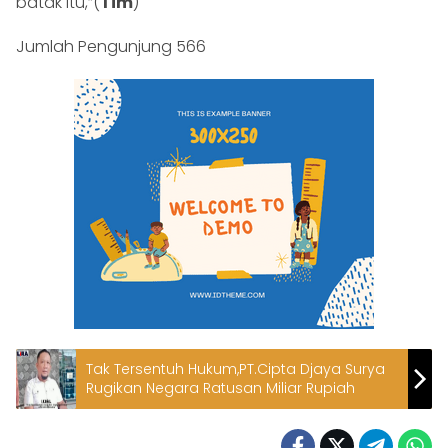
batak itu,”(
Tim
)
Jumlah Pengunjung
566
Tak Tersentuh Hukum,PT.Cipta Djaya Surya
Rugikan Negara Ratusan Miliar Rupiah