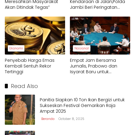
Meresahkan Masyarakat
Kendaraan di Jalan,Polda
Akan Ditindak Tegas”
Jambi Beri Peringatan
Keras
Ekonomi
Nasional
Penyebab Harga Emas
Empat Jam Bersama
Kembali Sentuh Rekor
Jurnalis, Prabowo dan
Tertinggi
Isyarat Baru untuk
Kebebasan Pers
Read Also
Panitia Siapkan 10 Ton Ikan Bergizi untuk
Sukseskan Festival Gemarikan Raja
Ampat 2025
Beranda
October 8, 2025