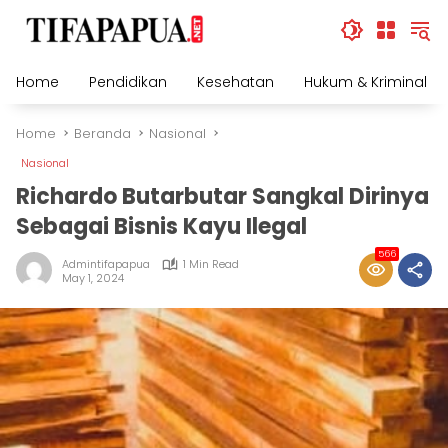
Skip
to
content
Home
Pendidikan
Kesehatan
Hukum & Kriminal
Home
Beranda
Nasional
Nasional
Richardo Butarbutar Sangkal Dirinya
Sebagai Bisnis Kayu Ilegal
566
Admintifapapua
1 Min Read
May 1, 2024