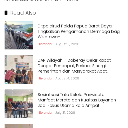
untuk Afirmasi Pendidikan
2026
Read Also
Ditpolairud Polda Papua Barat Daya
Tingkatkan Pengamanan Dermaga bagi
Wisatawan
Beranda
August 5, 2026
DAP Wilayah III Doberay Gelar Rapat
Dengar Pendapat, Perkuat Sinergi
Pemerintah dan Masyarakat Adat
Mengawal Pembangunan Papua Barat
Beranda
August 4, 2026
Daya
Sosialisasi Tata Kelola Pariwisata:
Manfaat Merata dan Kualitas Layanan
Jadi Fokus Utama Raja Ampat
Beranda
July 31, 2026