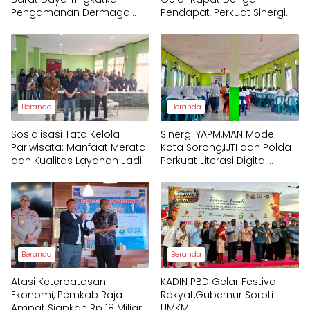
Pengamanan Dermaga
Pendapat, Perkuat Sinergi
bagi Wisatawan
Pemerintah dan
Masyarakat Adat
Mengawal Pembangunan
Papua Barat Daya
Beranda
Beranda
Sosialisasi Tata Kelola
Sinergi YAPM,MAN Model
Pariwisata: Manfaat Merata
Kota Sorong,IJTI dan Polda
dan Kualitas Layanan Jadi
Perkuat Literasi Digital
Fokus Utama Raja Ampat
Pelajar
Beranda
Beranda
Atasi Keterbatasan
KADIN PBD Gelar Festival
Ekonomi, Pemkab Raja
Rakyat,Gubernur Soroti
Ampat Siapkan Rp 18 Miliar
UMKM