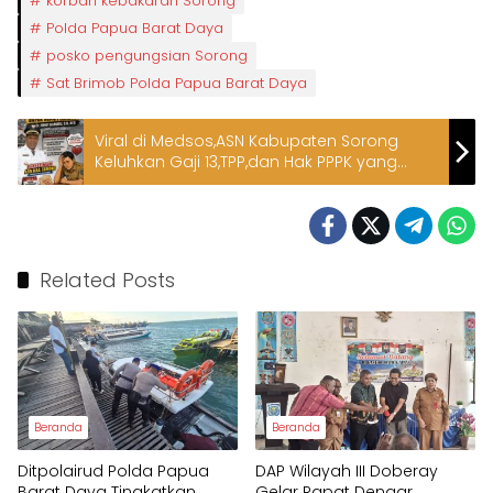
korban kebakaran Sorong
Polda Papua Barat Daya
posko pengungsian Sorong
Sat Brimob Polda Papua Barat Daya
Viral di Medsos,ASN Kabupaten Sorong
Keluhkan Gaji 13,TPP,dan Hak PPPK yang
Belum Diterima
Related Posts
Beranda
Beranda
Ditpolairud Polda Papua
DAP Wilayah III Doberay
Barat Daya Tingkatkan
Gelar Rapat Dengar