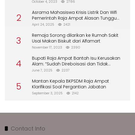
October 4, 2023
2786
Asrama Mahasiswa Krisis Listrik Dan Wifi
2
Pemerintah Raja Ampat Alasan Tunggu
DPA
April 24, 2025
2421
Remaja Sorong dilarikan ke Rumah Sakit
3
Usai Makan Biskuit dari Alfamart
November 17, 2023
2390
Bupati Raja Ampat Bantah Isu Kerusakan
4
Alam: “Sudah Direboisasi dan Tidak
Merusak Lingkungan”
June 7, 2025
2237
Mantan Kepala BKPSDM Raja Ampat
5
Klarifikasi Soal Pergantian Jabatan
September 3, 2025
2142
Contact Info