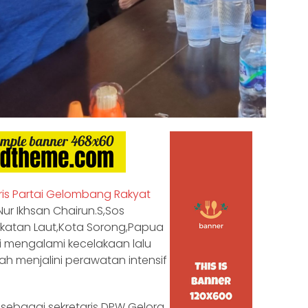
ris Partai Gelombang Rakyat
ur Ikhsan Chairun.S,Sos
gkatan Laut,Kota Sorong,Papua
ai mengalami kecelakaan lalu
elah menjalini perawatan intensif
an sebagai sekretaris DPW Gelora