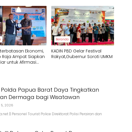
syarakat Adat
Fokus Utama Raja Ampat
wal Pembangunan
Barat Daya
a
Beranda
eterbatasan Ekonomi,
KADIN PBD Gelar Festival
 Raja Ampat Siapkan
Rakyat,Gubernur Soroti UMKM
liar untuk Afirmasi
kan 2026
d Polda Papua Barat Daya Tingkatkan
an Dermaga bagi Wisatawan
 5, 2026
net || Personel Tourist Police Direktorat Polisi Perairan dan