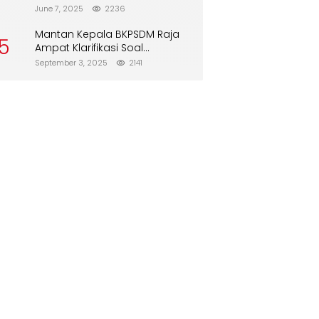
Direboisasi dan Tidak Merusak
June 7, 2025
2236
Lingkungan”
Mantan Kepala BKPSDM Raja
5
Ampat Klarifikasi Soal
Pergantian Jabatan
September 3, 2025
2141