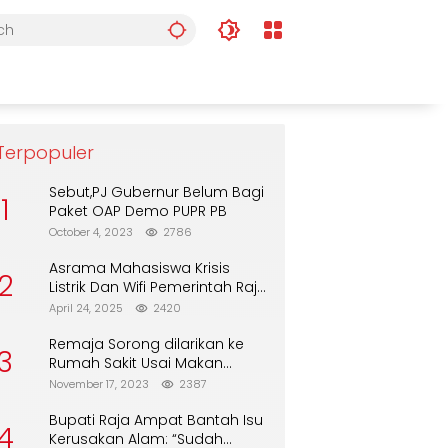
Terpopuler
Sebut,PJ Gubernur Belum Bagi
1
Paket OAP Demo PUPR PB
October 4, 2023
2786
Asrama Mahasiswa Krisis
2
Listrik Dan Wifi Pemerintah Raja
Ampat Alasan Tunggu DPA
April 24, 2025
2420
Remaja Sorong dilarikan ke
3
Rumah Sakit Usai Makan
Biskuit dari Alfamart
November 17, 2023
2387
Bupati Raja Ampat Bantah Isu
4
Kerusakan Alam: “Sudah