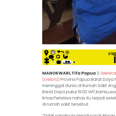
MANOKWARI,Tifa Papua
||
Sekreta
(Gelora)
Provinsi Papua Barat Daya N
meninggal dunia di Rumah Sakit An
Barat Daya pukul 19.00 WIT,kamis,us
lintas.Peristiwa nahas itu terjadi set
di rumah sakit tersebut.
“Tidak sangka ini terjadi,sosok ikhs