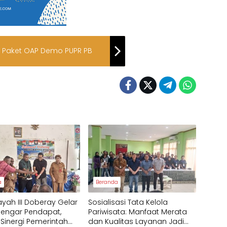
i Paket OAP Demo PUPR PB
a
Beranda
ayah III Doberay Gelar
Sosialisasi Tata Kelola
Dengar Pendapat,
Pariwisata: Manfaat Merata
 Sinergi Pemerintah
dan Kualitas Layanan Jadi