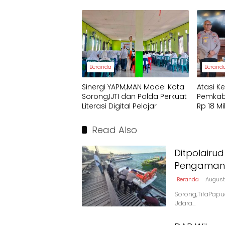
Wisatawan
dan Ma
Menga
Papua 
Beranda
Berand
Sinergi YAPM,MAN Model Kota
Atasi K
Sorong,IJTI dan Polda Perkuat
Pemkab
Literasi Digital Pelajar
Rp 18 Mi
Pendidi
Read Also
Ditpolairu
Pengaman
Beranda
August
Sorong,TifaPapua.
Udara…