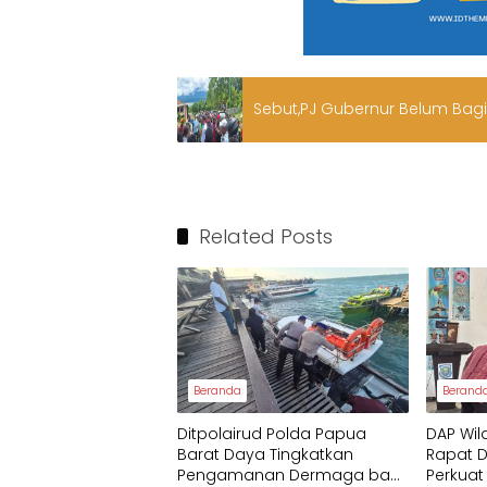
Sebut,PJ Gubernur Belum Bag
Related Posts
Beranda
Berand
Ditpolairud Polda Papua
DAP Wil
Barat Daya Tingkatkan
Rapat 
Pengamanan Dermaga bagi
Perkuat