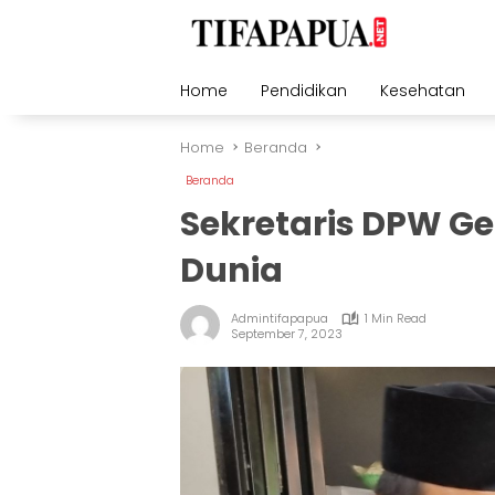
Skip
to
content
Home
Pendidikan
Kesehatan
Home
Beranda
Beranda
Sekretaris DPW G
Dunia
Admintifapapua
1 Min Read
September 7, 2023