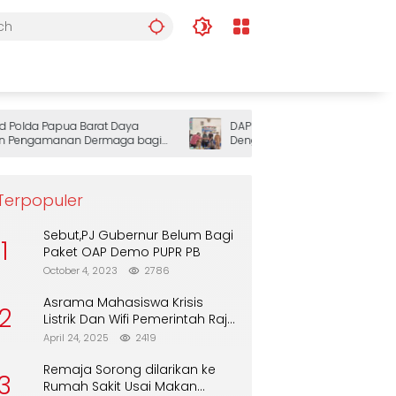
lda Papua Barat Daya
DAP Wilayah III Doberay Gelar Rapat
engamanan Dermaga bagi
Dengar Pendapat, Perkuat Sinergi
Pemerintah dan Masyarakat Adat
Mengawal Pembangunan Papua Ba
Daya
Terpopuler
Sebut,PJ Gubernur Belum Bagi
1
Paket OAP Demo PUPR PB
October 4, 2023
2786
Asrama Mahasiswa Krisis
2
Listrik Dan Wifi Pemerintah Raja
Ampat Alasan Tunggu DPA
April 24, 2025
2419
Remaja Sorong dilarikan ke
3
Rumah Sakit Usai Makan