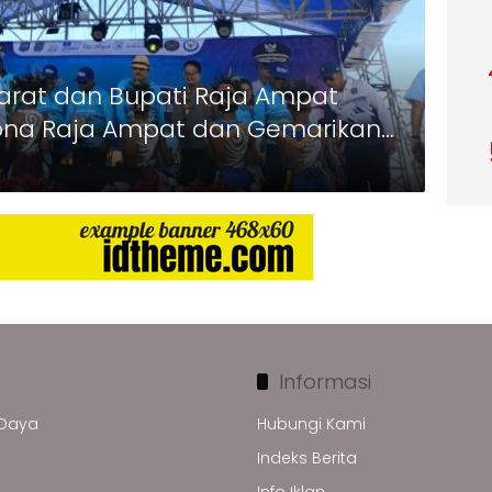
arat dan Bupati Raja Ampat
sona Raja Ampat dan Gemarikan
Informasi
 Daya
Hubungi Kami
Indeks Berita