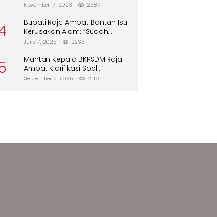
Biskuit dari Alfamart
November 17, 2023
2387
Bupati Raja Ampat Bantah Isu
4
Kerusakan Alam: “Sudah
Direboisasi dan Tidak Merusak
June 7, 2025
2233
Lingkungan”
Mantan Kepala BKPSDM Raja
5
Ampat Klarifikasi Soal
Pergantian Jabatan
September 3, 2025
2140