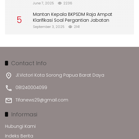
Merusak Lingkungan”
June 7, 2025
2236
Mantan Kepala BKPSDM Raja Ampat
5
Klarifikasi Soal Pergantian Jabatan
September 3, 2025
2141
Contact Info
Jl.Victori Kota Sorong Papua Barat Daya
081240004099
Tifanews29@gmail.com
Informasi
Hubungi Kami
Indeks Berita