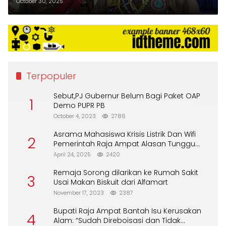
October 30, 2025
Terpopuler
Sebut,PJ Gubernur Belum Bagi Paket OAP
1
Demo PUPR PB
October 4, 2023
2786
Asrama Mahasiswa Krisis Listrik Dan Wifi
2
Pemerintah Raja Ampat Alasan Tunggu
DPA
April 24, 2025
2420
Remaja Sorong dilarikan ke Rumah Sakit
3
Usai Makan Biskuit dari Alfamart
November 17, 2023
2387
Bupati Raja Ampat Bantah Isu Kerusakan
4
Alam: “Sudah Direboisasi dan Tidak