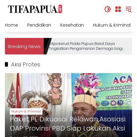
Skip
to
content
Home
Pendidikan
Kesehatan
Hukum & Kriminal
Ditpolairud Polda Papua Barat Daya
Breaking News
Tingkatkan Pengamanan Dermaga bagi
Wisatawan
Aksi Protes
Hukum & Kriminal
Paket PL Dikuasai Relawan,Asosiasi
OAP Provinsi PBD Siap Lakukan Aksi