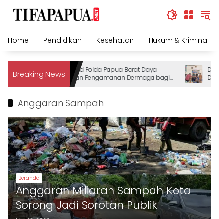
Skip
to
content
Home
Pendidikan
Kesehatan
Hukum & Kriminal
Ditpolairud Polda Papua Barat Daya
DAP W
Breaking News
Tingkatkan Pengamanan Dermaga bagi
Denga
Wisatawan
Pemer
Meng
Anggaran Sampah
Daya
Beranda
Anggaran Miliaran Sampah Kota
Sorong Jadi Sorotan Publik