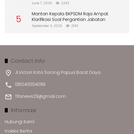
Merusak Lingkungan”
June 7, 2025
2243
Mantan Kepala BKPSDM Raja Ampat
5
Klarifikasi Soal Pergantian Jabatan
September 3, 2025
2143
Contact Info
Jl.Victori Kota Sorong Papua Barat Daya
081240004099
Tifanews29@gmail.com
Informasi
Hubungi Kami
Indeks Berita