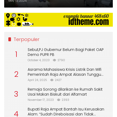
May 13, 2026
Terpopuler
Sebut,PJ Gubernur Belum Bagi Paket OAP
1
Demo PUPR PB
October 4, 2023
2790
Asrama Mahasiswa Krisis Listrik Dan Wifi
2
Pemerintah Raja Ampat Alasan Tunggu
DPA
April 24, 2025
2427
Remaja Sorong dilarikan ke Rumah Sakit
3
Usai Makan Biskuit dari Alfamart
November 17, 2023
2393
Bupati Raja Ampat Bantah Isu Kerusakan
4
Alam: “Sudah Direboisasi dan Tidak