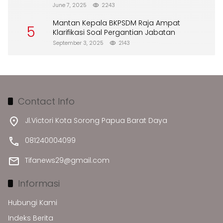
Merusak Lingkungan”
June 7, 2025
2243
Mantan Kepala BKPSDM Raja Ampat
5
Klarifikasi Soal Pergantian Jabatan
September 3, 2025
2143
Contact Info
Jl.Victori Kota Sorong Papua Barat Daya
081240004099
Tifanews29@gmail.com
Informasi
Hubungi Kami
Indeks Berita