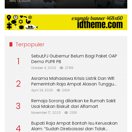
May 13, 2026
Terpopuler
Sebut,PJ Gubernur Belum Bagi Paket OAP
1
Demo PUPR PB
October 4, 2023
2788
Asrama Mahasiswa Krisis Listrik Dan Wifi
2
Pemerintah Raja Ampat Alasan Tunggu
DPA
April 24, 2025
2424
Remaja Sorong dilarikan ke Rumah Sakit
3
Usai Makan Biskuit dari Alfamart
November 17, 2023
2391
Bupati Raja Ampat Bantah Isu Kerusakan
4
Alam: “Sudah Direboisasi dan Tidak