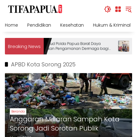
Skip
to
content
Home
Pendidikan
Kesehatan
Hukum & Kriminal
Ditpolairud Polda Papua Barat Daya
DAP 
Breaking News
Tingkatkan Pengamanan Dermaga bagi
Deng
Wisatawan
Pem
Men
APBD Kota Sorong 2025
Day
Beranda
Anggaran Miliaran Sampah Kota
Sorong Jadi Sorotan Publik