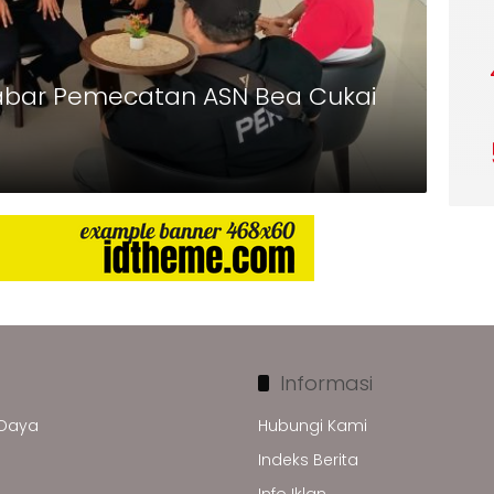
abar Pemecatan ASN Bea Cukai
Informasi
 Daya
Hubungi Kami
Indeks Berita