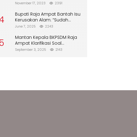
Biskuit dari Alfamart
November 17, 2023
2391
Bupati Raja Ampat Bantah Isu
4
Kerusakan Alam: “Sudah
Direboisasi dan Tidak Merusak
June 7, 2025
2243
Lingkungan”
Mantan Kepala BKPSDM Raja
5
Ampat Klarifikasi Soal
Pergantian Jabatan
September 3, 2025
2143