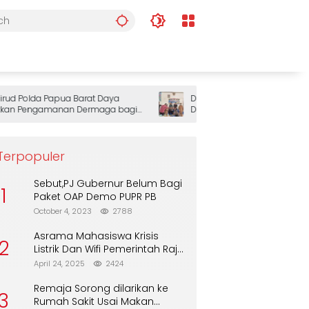
 Polda Papua Barat Daya
DAP Wilayah III Doberay Gelar Ra
 Pengamanan Dermaga bagi
Dengar Pendapat, Perkuat Sinergi
Pemerintah dan Masyarakat Ada
Mengawal Pembangunan Papua 
Daya
Terpopuler
Sebut,PJ Gubernur Belum Bagi
1
Paket OAP Demo PUPR PB
October 4, 2023
2788
Asrama Mahasiswa Krisis
2
Listrik Dan Wifi Pemerintah Raja
Ampat Alasan Tunggu DPA
April 24, 2025
2424
Remaja Sorong dilarikan ke
3
Rumah Sakit Usai Makan