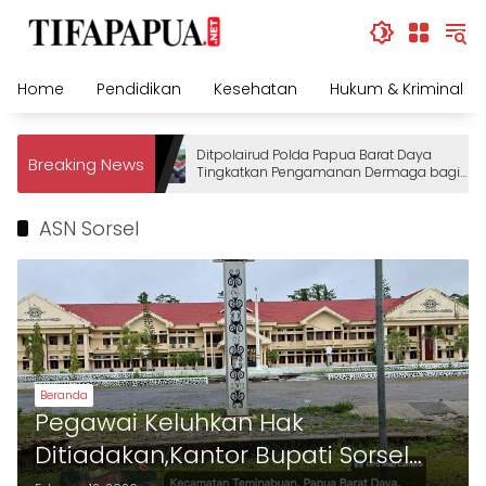
Skip
to
content
Home
Pendidikan
Kesehatan
Hukum & Kriminal
Ditpolairud Polda Papua Barat Daya
Breaking News
Tingkatkan Pengamanan Dermaga bagi
Wisatawan
ASN Sorsel
Beranda
Pegawai Keluhkan Hak
Ditiadakan,Kantor Bupati Sorsel