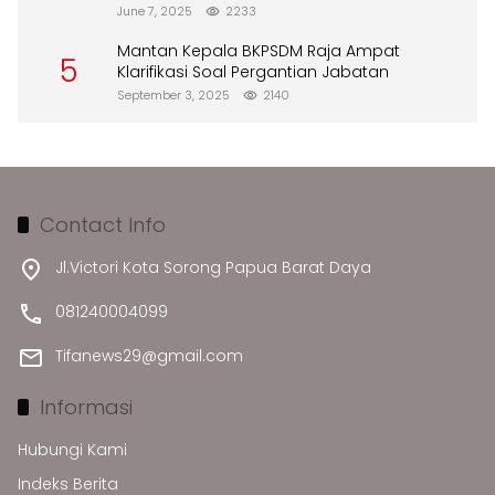
Merusak Lingkungan”
June 7, 2025
2233
Mantan Kepala BKPSDM Raja Ampat
5
Klarifikasi Soal Pergantian Jabatan
September 3, 2025
2140
Contact Info
Jl.Victori Kota Sorong Papua Barat Daya
081240004099
Tifanews29@gmail.com
Informasi
Hubungi Kami
Indeks Berita