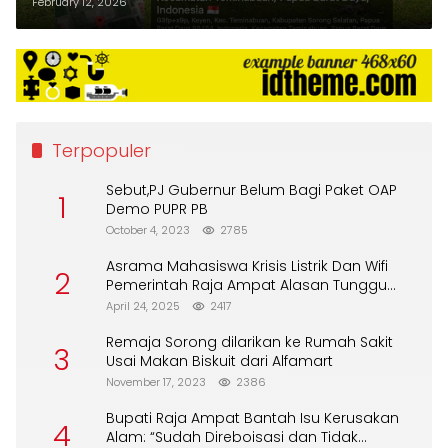
Terpantau Sepi
February 12, 2026
Terpopuler
Sebut,PJ Gubernur Belum Bagi Paket OAP
1
Demo PUPR PB
October 4, 2023
2785
Asrama Mahasiswa Krisis Listrik Dan Wifi
2
Pemerintah Raja Ampat Alasan Tunggu
DPA
April 24, 2025
2417
Remaja Sorong dilarikan ke Rumah Sakit
3
Usai Makan Biskuit dari Alfamart
November 17, 2023
2386
Bupati Raja Ampat Bantah Isu Kerusakan
4
Alam: “Sudah Direboisasi dan Tidak