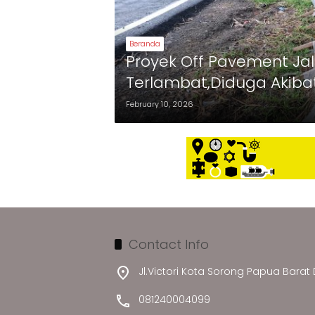
Beranda
Proyek Off Pavement Ja
Terlambat,Diduga Akib
Pekerjaan,PPK 1.1 Bungk
February 10, 2026
Contact Info
Jl.Victori Kota Sorong Papua Barat
081240004099