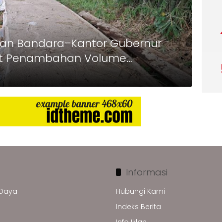
lan Bandara–Kantor Gubernur
at Penambahan Volume
am
Informasi
 Daya
Hubungi Kami
Indeks Berita