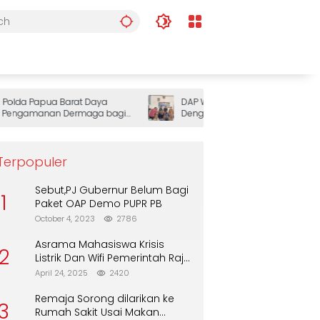
lda Papua Barat Daya
DAP Wilayah III Doberay Gelar Rapat
ngamanan Dermaga bagi
Dengar Pendapat, Perkuat Sinergi
Pemerintah dan Masyarakat Adat
Mengawal Pembangunan Papua Bar
Daya
Terpopuler
Sebut,PJ Gubernur Belum Bagi
1
Paket OAP Demo PUPR PB
October 4, 2023
2786
Asrama Mahasiswa Krisis
2
Listrik Dan Wifi Pemerintah Raja
Ampat Alasan Tunggu DPA
April 24, 2025
2420
Remaja Sorong dilarikan ke
3
Rumah Sakit Usai Makan