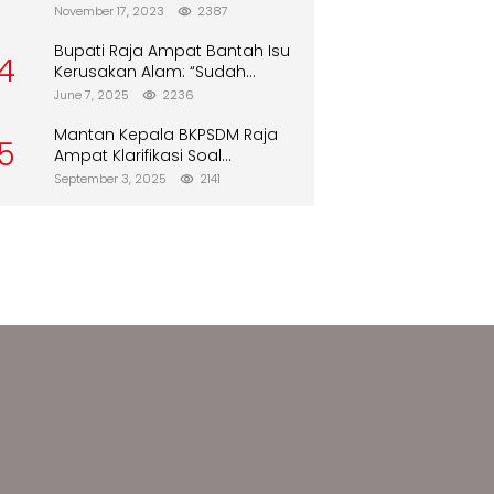
Biskuit dari Alfamart
November 17, 2023
2387
Bupati Raja Ampat Bantah Isu
4
Kerusakan Alam: “Sudah
Direboisasi dan Tidak Merusak
June 7, 2025
2236
Lingkungan”
Mantan Kepala BKPSDM Raja
5
Ampat Klarifikasi Soal
Pergantian Jabatan
September 3, 2025
2141