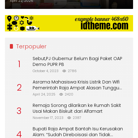
dan Barang Bukti Disita
April 22, 2026
Terpopuler
Sebut,PJ Gubernur Belum Bagi Paket OAP
1
Demo PUPR PB
October 4, 2023
2786
Asrama Mahasiswa Krisis Listrik Dan Wifi
2
Pemerintah Raja Ampat Alasan Tunggu
DPA
April 24, 2025
2420
Remaja Sorong dilarikan ke Rumah Sakit
3
Usai Makan Biskuit dari Alfamart
November 17, 2023
2387
Bupati Raja Ampat Bantah Isu Kerusakan
4
Alam: “Sudah Direboisasi dan Tidak