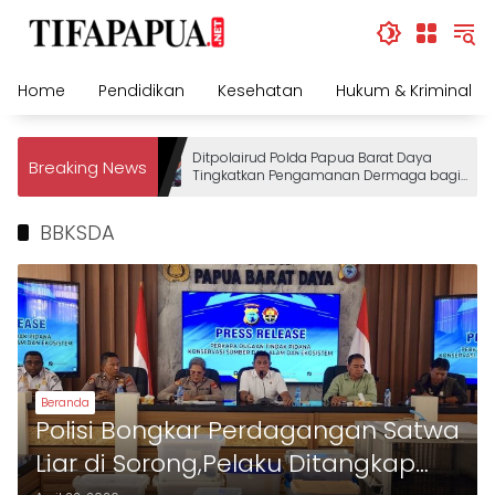
Skip
to
content
Home
Pendidikan
Kesehatan
Hukum & Kriminal
Ditpolairud Polda Papua Barat Daya
Breaking News
Tingkatkan Pengamanan Dermaga bagi
Wisatawan
BBKSDA
Beranda
Polisi Bongkar Perdagangan Satwa
Liar di Sorong,Pelaku Ditangkap