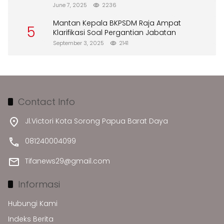
Merusak Lingkungan”
June 7, 2025
2236
Mantan Kepala BKPSDM Raja Ampat
5
Klarifikasi Soal Pergantian Jabatan
September 3, 2025
2141
Contact Info
Jl.Victori Kota Sorong Papua Barat Daya
081240004099
Tifanews29@gmail.com
Informasi
Hubungi Kami
Indeks Berita