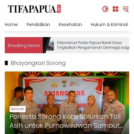
Skip
to
content
Home
Pendidikan
Kesehatan
Hukum & Kriminal
Ditpolairud Polda Papua Barat Daya
Breaking News
Tingkatkan Pengamanan Dermaga bagi
Wisatawan
Bhayangkari Sorong
Beranda
Polresta Sorong Kota Salurkan Tali
Asih untuk Purnawirawan Sambut