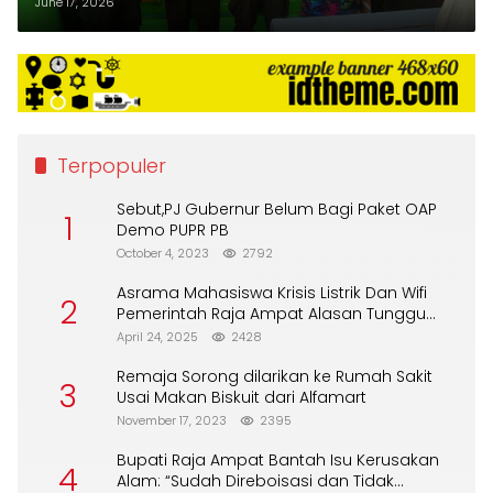
HUT Bhayangkara ke-80
June 17, 2026
Terpopuler
Sebut,PJ Gubernur Belum Bagi Paket OAP
1
Demo PUPR PB
October 4, 2023
2792
Asrama Mahasiswa Krisis Listrik Dan Wifi
2
Pemerintah Raja Ampat Alasan Tunggu
DPA
April 24, 2025
2428
Remaja Sorong dilarikan ke Rumah Sakit
3
Usai Makan Biskuit dari Alfamart
November 17, 2023
2395
Bupati Raja Ampat Bantah Isu Kerusakan
4
Alam: “Sudah Direboisasi dan Tidak