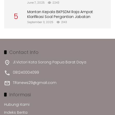
Merusak Lingkungan”
June 7, 2025
2243
Mantan Kepala BKPSDM Raja Ampat
5
Klarifikasi Soal Pergantian Jabatan
September 3, 2025
2143
Contact Info
Jl.Victori Kota Sorong Papua Barat Daya
081240004099
Tifanews29@gmail.com
Informasi
Hubungi Kami
Indeks Berita