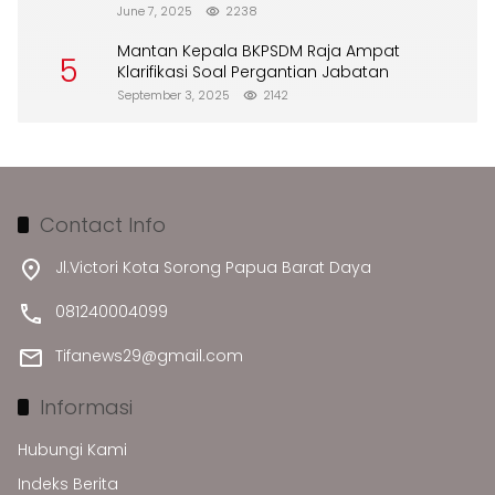
Merusak Lingkungan”
June 7, 2025
2238
Mantan Kepala BKPSDM Raja Ampat
5
Klarifikasi Soal Pergantian Jabatan
September 3, 2025
2142
Contact Info
Jl.Victori Kota Sorong Papua Barat Daya
081240004099
Tifanews29@gmail.com
Informasi
Hubungi Kami
Indeks Berita