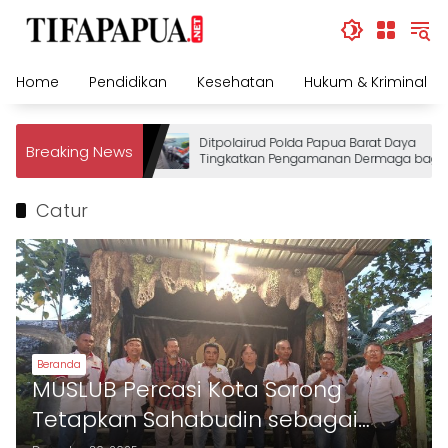
Skip
to
content
Home
Pendidikan
Kesehatan
Hukum & Kriminal
Ditpolairud Polda Papua Barat Daya
Breaking News
Tingkatkan Pengamanan Dermaga bagi
Wisatawan
Catur
Beranda
MUSLUB Percasi Kota Sorong
Tetapkan Sahabudin sebagai