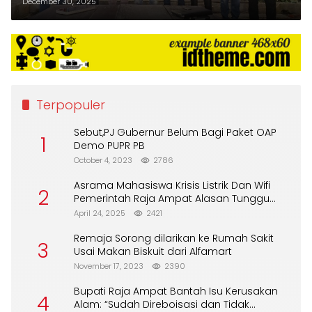
Ketua Masa Bakti 2026–2029
December 30, 2025
Terpopuler
Sebut,PJ Gubernur Belum Bagi Paket OAP
1
Demo PUPR PB
October 4, 2023
2786
Asrama Mahasiswa Krisis Listrik Dan Wifi
2
Pemerintah Raja Ampat Alasan Tunggu
DPA
April 24, 2025
2421
Remaja Sorong dilarikan ke Rumah Sakit
3
Usai Makan Biskuit dari Alfamart
November 17, 2023
2390
Bupati Raja Ampat Bantah Isu Kerusakan
4
Alam: “Sudah Direboisasi dan Tidak