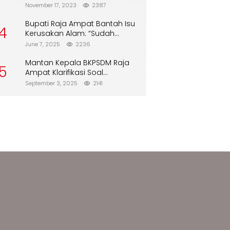
Biskuit dari Alfamart
November 17, 2023
2387
Bupati Raja Ampat Bantah Isu
4
Kerusakan Alam: “Sudah
Direboisasi dan Tidak Merusak
June 7, 2025
2236
Lingkungan”
Mantan Kepala BKPSDM Raja
5
Ampat Klarifikasi Soal
Pergantian Jabatan
September 3, 2025
2141