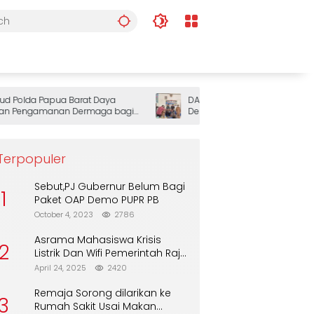
Polda Papua Barat Daya
DAP Wilayah III Doberay Gelar Rap
Pengamanan Dermaga bagi
Dengar Pendapat, Perkuat Sinergi
Pemerintah dan Masyarakat Adat
Mengawal Pembangunan Papua B
Daya
Terpopuler
Sebut,PJ Gubernur Belum Bagi
1
Paket OAP Demo PUPR PB
October 4, 2023
2786
Asrama Mahasiswa Krisis
2
Listrik Dan Wifi Pemerintah Raja
Ampat Alasan Tunggu DPA
April 24, 2025
2420
Remaja Sorong dilarikan ke
3
Rumah Sakit Usai Makan