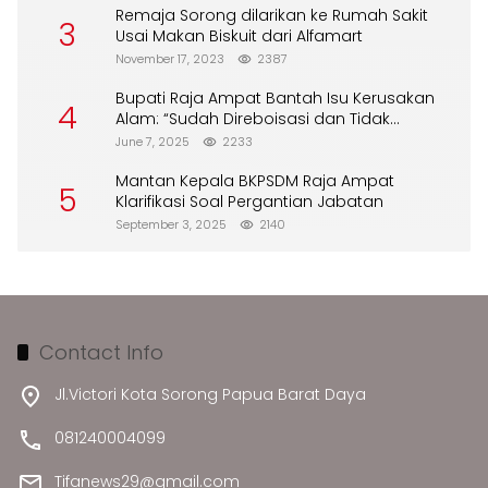
Remaja Sorong dilarikan ke Rumah Sakit
3
Usai Makan Biskuit dari Alfamart
November 17, 2023
2387
Bupati Raja Ampat Bantah Isu Kerusakan
4
Alam: “Sudah Direboisasi dan Tidak
Merusak Lingkungan”
June 7, 2025
2233
Mantan Kepala BKPSDM Raja Ampat
5
Klarifikasi Soal Pergantian Jabatan
September 3, 2025
2140
Contact Info
Jl.Victori Kota Sorong Papua Barat Daya
081240004099
Tifanews29@gmail.com