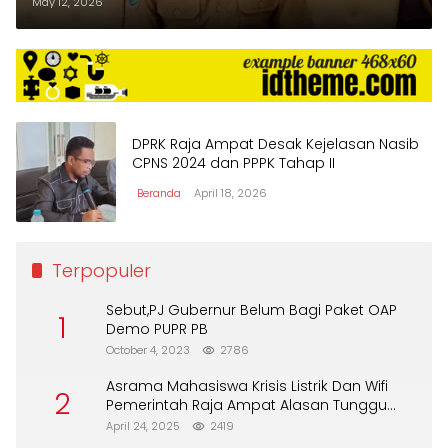
May 12, 2026
DPRK Raja Ampat Desak Kejelasan Nasib
CPNS 2024 dan PPPK Tahap II
Beranda
April 18, 2026
Terpopuler
Sebut,PJ Gubernur Belum Bagi Paket OAP
1
Demo PUPR PB
October 4, 2023
2786
Asrama Mahasiswa Krisis Listrik Dan Wifi
2
Pemerintah Raja Ampat Alasan Tunggu
DPA
April 24, 2025
2419