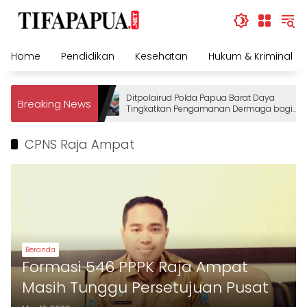
Skip
to
content
Home
Pendidikan
Kesehatan
Hukum & Kriminal
Ditpolairud Polda Papua Barat Daya
Breaking News
Tingkatkan Pengamanan Dermaga bagi
Wisatawan
CPNS Raja Ampat
Beranda
Formasi 546 PPPK Raja Ampat
Masih Tunggu Persetujuan Pusat