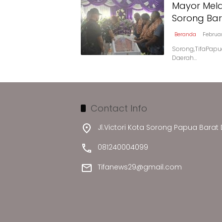
Mayor Mel
Sorong Bar
Beranda
Februa
Sorong,TifaPapu
Daerah…
Contact Info
Jl.Victori Kota Sorong Papua Barat
081240004099
Tifanews29@gmail.com