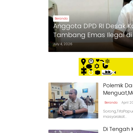
Beranda
Anggota DPD RI Desak K
Tambang Emas Ilegal di
July 4, 2026
Polemik Da
Menguat,Me
Beranda
April 2
Sorong,TifaPapu
masyarakat…
Di Tengah 