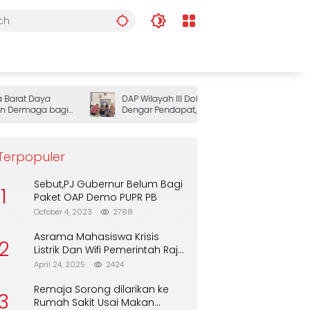
at Daya
DAP Wilayah III Doberay Gelar Rapat
rmaga bagi
Dengar Pendapat, Perkuat Sinergi
Pemerintah dan Masyarakat Adat
Mengawal Pembangunan Papua Barat
Daya
Terpopuler
Sebut,PJ Gubernur Belum Bagi
1
Paket OAP Demo PUPR PB
October 4, 2023
2788
Asrama Mahasiswa Krisis
2
Listrik Dan Wifi Pemerintah Raja
Ampat Alasan Tunggu DPA
April 24, 2025
2424
Remaja Sorong dilarikan ke
3
Rumah Sakit Usai Makan