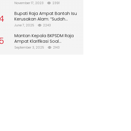
Biskuit dari Alfamart
November 17, 2023
2391
Bupati Raja Ampat Bantah Isu
4
Kerusakan Alam: “Sudah
Direboisasi dan Tidak Merusak
June 7, 2025
2243
Lingkungan”
Mantan Kepala BKPSDM Raja
5
Ampat Klarifikasi Soal
Pergantian Jabatan
September 3, 2025
2143