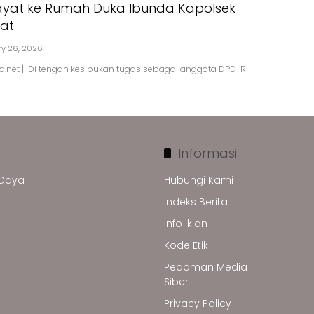
ayat ke Rumah Duka Ibunda Kapolsek
at
ry 26, 2026
a.net || Di tengah kesibukan tugas sebagai anggota DPD-RI
Informasi
 Daya
Hubungi Kami
Indeks Berita
Info Iklan
Kode Etik
Pedoman Media
Siber
Privacy Policy