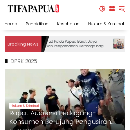
Skip
to
content
Home
Pendidikan
Kesehatan
Hukum & Kriminal
Ditpolairud Polda Papua Barat Daya
DAP
Breaking News
Tingkatkan Pengamanan Dermaga bagi
Den
Wisatawan
Pem
Me
DPRK 2025
Da
Hukum & Kriminal
Rapat Audiensi Pedagang-
Konsumen Berujung Pengusiran