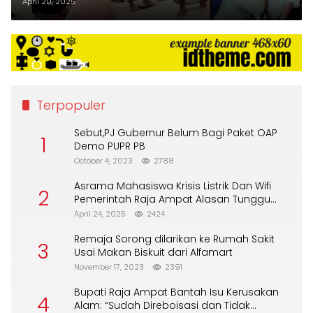
oleh DPRK Raja Ampat
April 20, 2025
Terpopuler
Sebut,PJ Gubernur Belum Bagi Paket OAP
1
Demo PUPR PB
October 4, 2023
2788
Asrama Mahasiswa Krisis Listrik Dan Wifi
2
Pemerintah Raja Ampat Alasan Tunggu
DPA
April 24, 2025
2424
Remaja Sorong dilarikan ke Rumah Sakit
3
Usai Makan Biskuit dari Alfamart
November 17, 2023
2391
Bupati Raja Ampat Bantah Isu Kerusakan
4
Alam: “Sudah Direboisasi dan Tidak