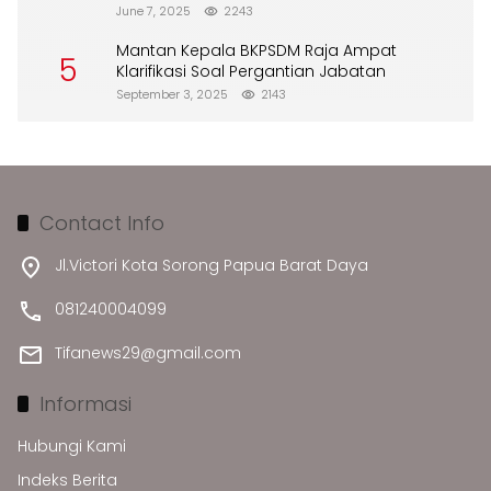
Merusak Lingkungan”
June 7, 2025
2243
Mantan Kepala BKPSDM Raja Ampat
5
Klarifikasi Soal Pergantian Jabatan
September 3, 2025
2143
Contact Info
Jl.Victori Kota Sorong Papua Barat Daya
081240004099
Tifanews29@gmail.com
Informasi
Hubungi Kami
Indeks Berita