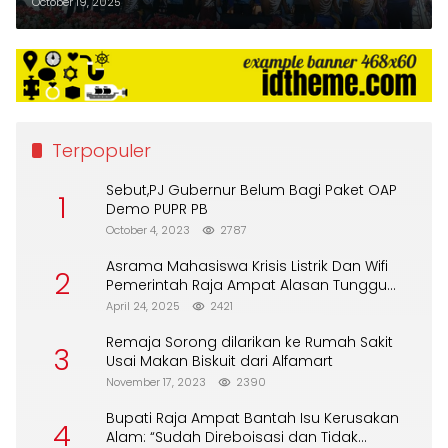
Festival Pesona Raja Ampat dan
October 19, 2025
Gemarikan 2025
Terpopuler
Sebut,PJ Gubernur Belum Bagi Paket OAP
1
Demo PUPR PB
October 4, 2023
2787
Asrama Mahasiswa Krisis Listrik Dan Wifi
2
Pemerintah Raja Ampat Alasan Tunggu
DPA
April 24, 2025
2421
Remaja Sorong dilarikan ke Rumah Sakit
3
Usai Makan Biskuit dari Alfamart
November 17, 2023
2390
Bupati Raja Ampat Bantah Isu Kerusakan
4
Alam: “Sudah Direboisasi dan Tidak