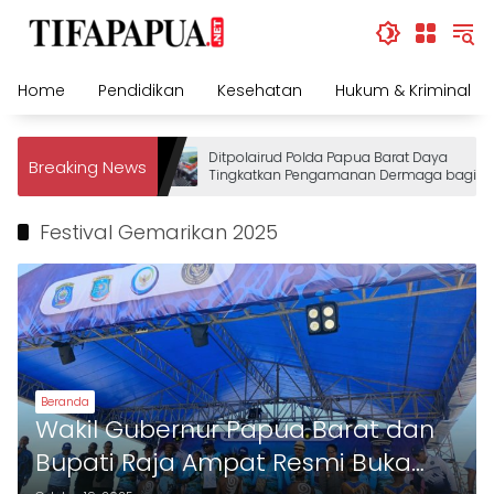
Skip
to
content
Home
Pendidikan
Kesehatan
Hukum & Kriminal
Ditpolairud Polda Papua Barat Daya
Breaking News
Tingkatkan Pengamanan Dermaga bagi
Wisatawan
Festival Gemarikan 2025
Beranda
Wakil Gubernur Papua Barat dan
Bupati Raja Ampat Resmi Buka