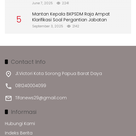
Merusak Lingkungan”
June 7, 2025
2241
Mantan Kepala BKPSDM Raja Ampat
5
Klarifikasi Soal Pergantian Jabatan
September 3, 2025
2142
Contact Info
Jl.Victori Kota Sorong Papua Barat Daya
081240004099
Tifanews29@gmail.com
Informasi
Hubungi Kami
Indeks Berita