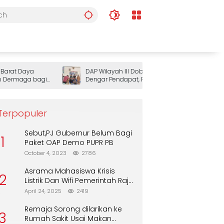
at Daya
DAP Wilayah III Doberay Gelar Rapat
rmaga bagi
Dengar Pendapat, Perkuat Sinergi
Pemerintah dan Masyarakat Adat
Mengawal Pembangunan Papua Barat
Daya
Terpopuler
Sebut,PJ Gubernur Belum Bagi
1
Paket OAP Demo PUPR PB
October 4, 2023
2786
Asrama Mahasiswa Krisis
2
Listrik Dan Wifi Pemerintah Raja
Ampat Alasan Tunggu DPA
April 24, 2025
2419
Remaja Sorong dilarikan ke
3
Rumah Sakit Usai Makan