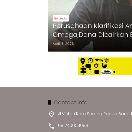
Beranda
Perusahaan Klarifikasi 
Omega,Dana Dicairkan 
Diblokir
April 13, 2026
Contact Info
Jl.Victori Kota Sorong Papua Barat
081240004099