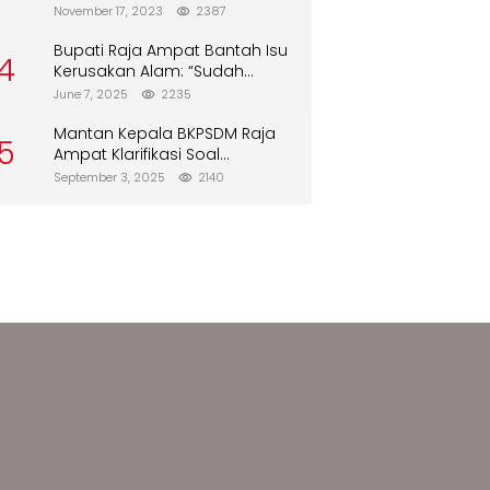
Biskuit dari Alfamart
November 17, 2023
2387
Bupati Raja Ampat Bantah Isu
4
Kerusakan Alam: “Sudah
Direboisasi dan Tidak Merusak
June 7, 2025
2235
Lingkungan”
Mantan Kepala BKPSDM Raja
5
Ampat Klarifikasi Soal
Pergantian Jabatan
September 3, 2025
2140