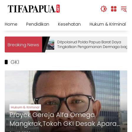
Skip
to
content
Home
Pendidikan
Kesehatan
Hukum & Kriminal
Ditpolairud Polda Papua Barat Daya
Breaking News
Tingkatkan Pengamanan Dermaga bagi
Wisatawan
GKI
Hukum & Kriminal
Proyek Gereja Alfa Omega
Mangkrak,Tokoh GKI Desak Aparat