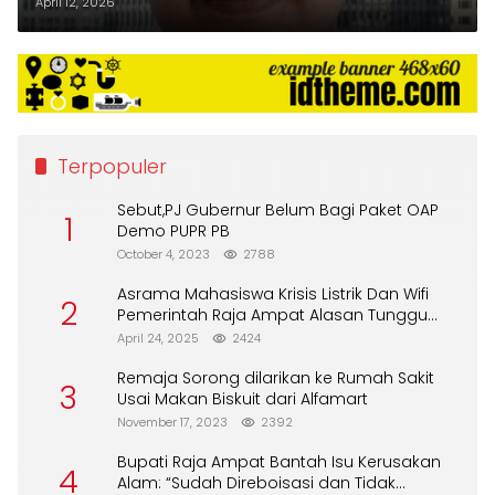
Periksa Kontraktor Dan PPTK
April 12, 2026
Terpopuler
Sebut,PJ Gubernur Belum Bagi Paket OAP
1
Demo PUPR PB
October 4, 2023
2788
Asrama Mahasiswa Krisis Listrik Dan Wifi
2
Pemerintah Raja Ampat Alasan Tunggu
DPA
April 24, 2025
2424
Remaja Sorong dilarikan ke Rumah Sakit
3
Usai Makan Biskuit dari Alfamart
November 17, 2023
2392
Bupati Raja Ampat Bantah Isu Kerusakan
4
Alam: “Sudah Direboisasi dan Tidak