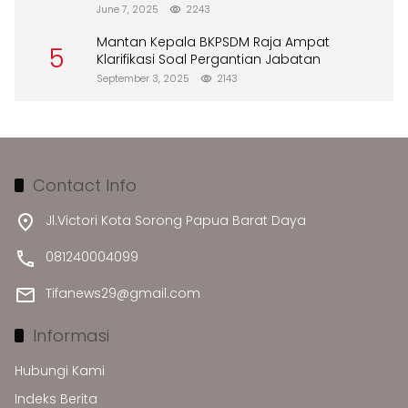
Merusak Lingkungan”
June 7, 2025
2243
Mantan Kepala BKPSDM Raja Ampat
5
Klarifikasi Soal Pergantian Jabatan
September 3, 2025
2143
Contact Info
Jl.Victori Kota Sorong Papua Barat Daya
081240004099
Tifanews29@gmail.com
Informasi
Hubungi Kami
Indeks Berita