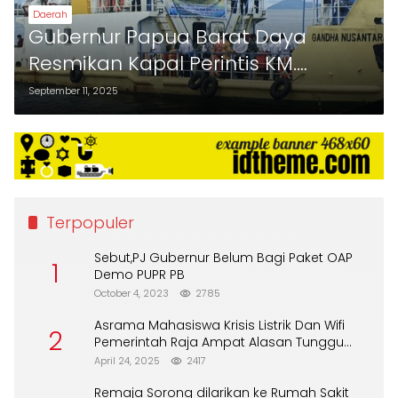
Daerah
Gubernur Papua Barat Daya
Resmikan Kapal Perintis KM.
Gandha Nusantara 11 di Raja
September 11, 2025
Ampat
Terpopuler
Sebut,PJ Gubernur Belum Bagi Paket OAP
1
Demo PUPR PB
October 4, 2023
2785
Asrama Mahasiswa Krisis Listrik Dan Wifi
2
Pemerintah Raja Ampat Alasan Tunggu
DPA
April 24, 2025
2417
Remaja Sorong dilarikan ke Rumah Sakit