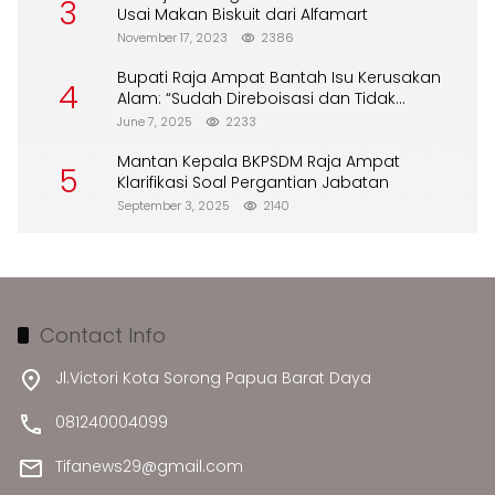
3
Usai Makan Biskuit dari Alfamart
November 17, 2023
2386
Bupati Raja Ampat Bantah Isu Kerusakan
4
Alam: “Sudah Direboisasi dan Tidak
Merusak Lingkungan”
June 7, 2025
2233
Mantan Kepala BKPSDM Raja Ampat
5
Klarifikasi Soal Pergantian Jabatan
September 3, 2025
2140
Contact Info
Jl.Victori Kota Sorong Papua Barat Daya
081240004099
Tifanews29@gmail.com