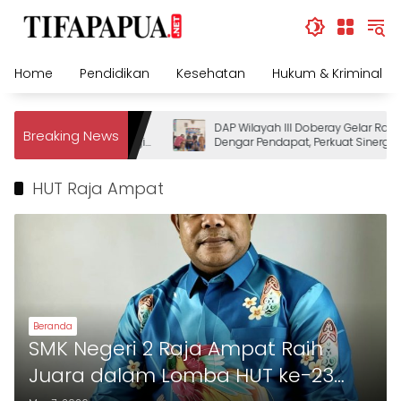
Skip
to
content
Home
Pendidikan
Kesehatan
Hukum & Kriminal
lda Papua Barat Daya
DAP Wilayah III Doberay Gelar Rapat
Breaking News
engamanan Dermaga bagi
Dengar Pendapat, Perkuat Sinergi
Pemerintah dan Masyarakat Adat
Mengawal Pembangunan Papua Ba
HUT Raja Ampat
Daya
Beranda
SMK Negeri 2 Raja Ampat Raih
Juara dalam Lomba HUT ke-23