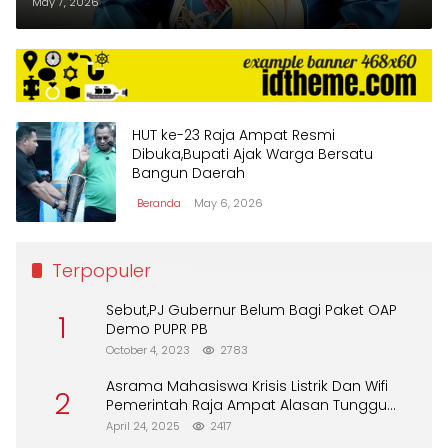
Kabupaten Raja Ampat
May 7, 2026
HUT ke-23 Raja Ampat Resmi
Dibuka,Bupati Ajak Warga Bersatu
Bangun Daerah
Beranda
May 6, 2026
Terpopuler
Sebut,PJ Gubernur Belum Bagi Paket OAP
1
Demo PUPR PB
October 4, 2023
2783
Asrama Mahasiswa Krisis Listrik Dan Wifi
2
Pemerintah Raja Ampat Alasan Tunggu
DPA
April 24, 2025
2417