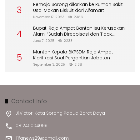
Remaja Sorong dilarikan ke Rumah Sakit
3
Usai Makan Biskuit dari Alfamart
November 17, 2023
2386
Bupati Raja Ampat Bantah Isu Kerusakan
4
Alam: “Sudah Direboisasi dan Tidak
Merusak Lingkungan”
June 7, 2025
2233
Mantan Kepala BKPSDM Raja Ampat
5
Klarifikasi Soal Pergantian Jabatan
September 3, 2025
2138
Contact Info
Jl.Victori Kota Sorong Papua Barat Daya
081240004099
Tifanews29@gmail.com