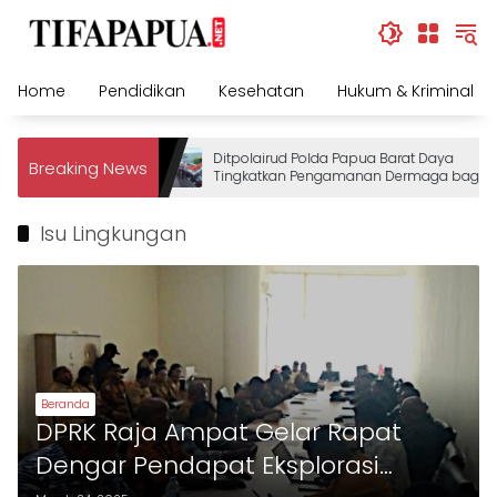
Skip
to
content
Home
Pendidikan
Kesehatan
Hukum & Kriminal
Ditpolairud Polda Papua Barat Daya
Breaking News
Tingkatkan Pengamanan Dermaga bagi
Wisatawan
Isu Lingkungan
Beranda
DPRK Raja Ampat Gelar Rapat
Dengar Pendapat Eksplorasi