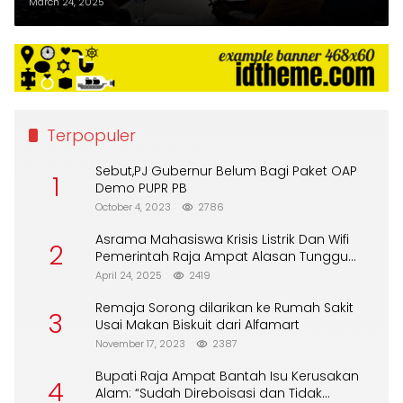
Tambang PT Mulia Raimon
March 24, 2025
Perkasa
Terpopuler
Sebut,PJ Gubernur Belum Bagi Paket OAP
1
Demo PUPR PB
October 4, 2023
2786
Asrama Mahasiswa Krisis Listrik Dan Wifi
2
Pemerintah Raja Ampat Alasan Tunggu
DPA
April 24, 2025
2419
Remaja Sorong dilarikan ke Rumah Sakit
3
Usai Makan Biskuit dari Alfamart
November 17, 2023
2387
Bupati Raja Ampat Bantah Isu Kerusakan
4
Alam: “Sudah Direboisasi dan Tidak