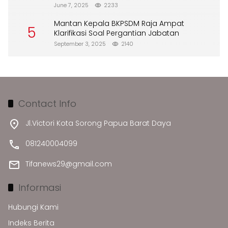
Merusak Lingkungan”
June 7, 2025
2233
Mantan Kepala BKPSDM Raja Ampat
5
Klarifikasi Soal Pergantian Jabatan
September 3, 2025
2140
Contact Info
Jl.Victori Kota Sorong Papua Barat Daya
081240004099
Tifanews29@gmail.com
Informasi
Hubungi Kami
Indeks Berita