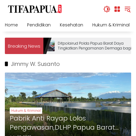
Skip
to
content
Home
Pendidikan
Kesehatan
Hukum & Kriminal
Ditpolairud Polda Papua Barat Daya
Breaking News
Tingkatkan Pengamanan Dermaga bagi
Wisatawan
Jimmy W. Susanto
Hukum & Kriminal
Pabrik Anti Rayap Lolos
Pengawasan,DLHP Papua Barat