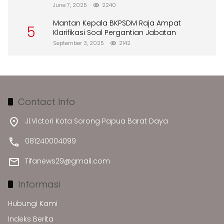
Merusak Lingkungan”
June 7, 2025
2240
Mantan Kepala BKPSDM Raja Ampat
5
Klarifikasi Soal Pergantian Jabatan
September 3, 2025
2142
Contact Info
Jl.Victori Kota Sorong Papua Barat Daya
081240004099
Tifanews29@gmail.com
Informasi
Hubungi Kami
Indeks Berita