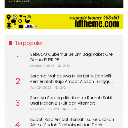
Siap Turun Tangan
July 23, 2025
Terpopuler
Sebut,PJ Gubernur Belum Bagi Paket OAP
1
Demo PUPR PB
October 4, 2023
2787
Asrama Mahasiswa Krisis Listrik Dan Wifi
2
Pemerintah Raja Ampat Alasan Tunggu
DPA
April 24, 2025
2421
Remaja Sorong dilarikan ke Rumah Sakit
3
Usai Makan Biskuit dari Alfamart
November 17, 2023
2390
Bupati Raja Ampat Bantah Isu Kerusakan
4
Alam: “Sudah Direboisasi dan Tidak