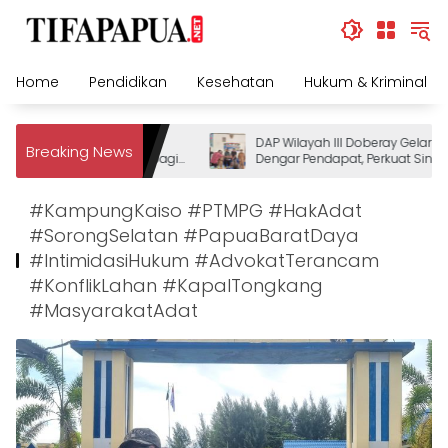
Skip
to
content
Home
Pendidikan
Kesehatan
Hukum & Kriminal
 Polda Papua Barat Daya
DAP Wilayah III Doberay Gelar Ra
Breaking News
 Pengamanan Dermaga bagi
Dengar Pendapat, Perkuat Sinergi
Pemerintah dan Masyarakat Adat
Mengawal Pembangunan Papua 
#KampungKaiso #PTMPG #HakAdat
Daya
#SorongSelatan #PapuaBaratDaya
#IntimidasiHukum #AdvokatTerancam
#KonflikLahan #KapalTongkang
#MasyarakatAdat