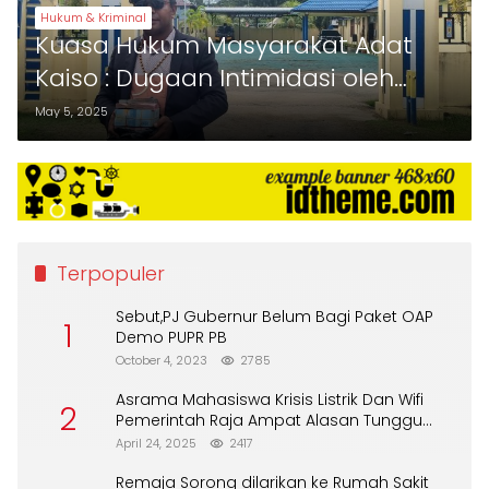
Hukum & Kriminal
Kuasa Hukum Masyarakat Adat
Kaiso : Dugaan Intimidasi oleh
Aparat dan Penolakan Titip Uang
May 5, 2025
di Polda Papua Barat Daya.
Terpopuler
Sebut,PJ Gubernur Belum Bagi Paket OAP
1
Demo PUPR PB
October 4, 2023
2785
Asrama Mahasiswa Krisis Listrik Dan Wifi
2
Pemerintah Raja Ampat Alasan Tunggu
DPA
April 24, 2025
2417
Remaja Sorong dilarikan ke Rumah Sakit