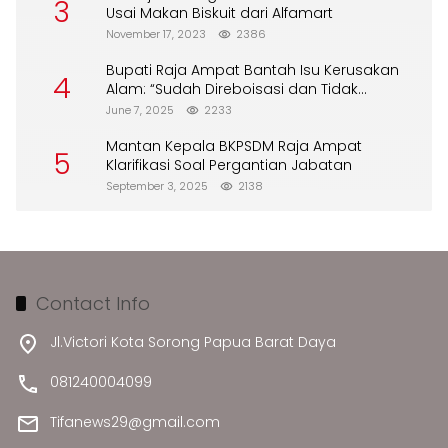
3
Usai Makan Biskuit dari Alfamart
November 17, 2023
2386
Bupati Raja Ampat Bantah Isu Kerusakan
4
Alam: “Sudah Direboisasi dan Tidak
Merusak Lingkungan”
June 7, 2025
2233
Mantan Kepala BKPSDM Raja Ampat
5
Klarifikasi Soal Pergantian Jabatan
September 3, 2025
2138
Contact Info
Jl.Victori Kota Sorong Papua Barat Daya
081240004099
Tifanews29@gmail.com