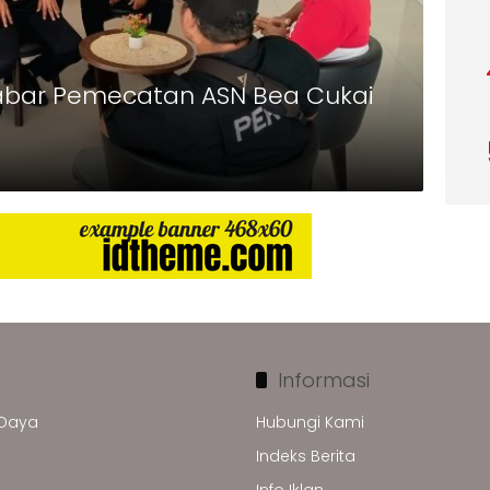
abar Pemecatan ASN Bea Cukai
Informasi
 Daya
Hubungi Kami
Indeks Berita