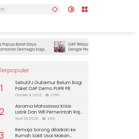
pua Barat Daya
DAP Wilayah III Doberay Gelar Rapat
anan Dermaga bagi
Dengar Pendapat, Perkuat Sinergi
Pemerintah dan Masyarakat Adat
Mengawal Pembangunan Papua Barat
Daya
Terpopuler
Sebut,PJ Gubernur Belum Bagi
1
Paket OAP Demo PUPR PB
October 4, 2023
2786
Asrama Mahasiswa Krisis
2
Listrik Dan Wifi Pemerintah Raja
Ampat Alasan Tunggu DPA
April 24, 2025
2419
Remaja Sorong dilarikan ke
3
Rumah Sakit Usai Makan