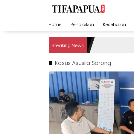
Skip
to
content
Home
Pendidikan
Kesehatan
Breaking News
Kasus Asusila Sorong