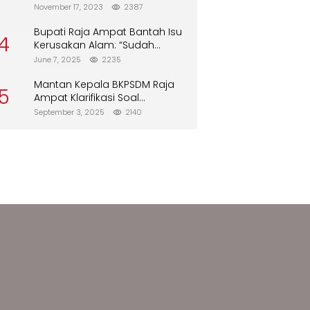
Biskuit dari Alfamart
November 17, 2023
2387
Bupati Raja Ampat Bantah Isu
4
Kerusakan Alam: “Sudah
Direboisasi dan Tidak Merusak
June 7, 2025
2235
Lingkungan”
Mantan Kepala BKPSDM Raja
5
Ampat Klarifikasi Soal
Pergantian Jabatan
September 3, 2025
2140