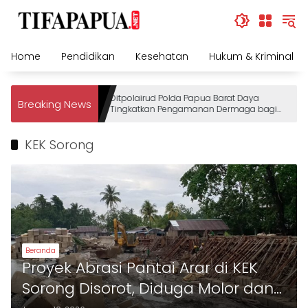
Skip
to
content
Home
Pendidikan
Kesehatan
Hukum & Kriminal
Ditpolairud Polda Papua Barat Daya
Breaking News
Tingkatkan Pengamanan Dermaga bagi
Wisatawan
KEK Sorong
Beranda
Proyek Abrasi Pantai Arar di KEK
Sorong Disorot, Diduga Molor dan