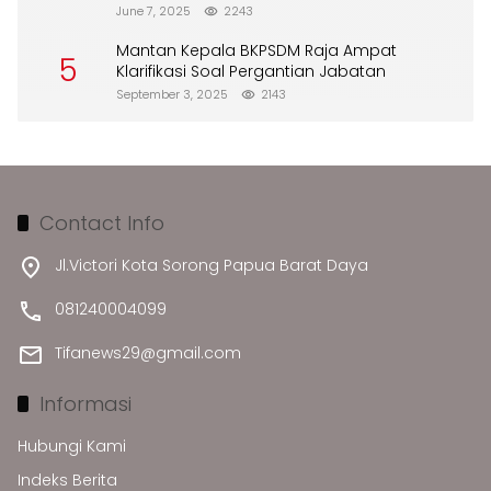
Merusak Lingkungan”
June 7, 2025
2243
Mantan Kepala BKPSDM Raja Ampat
5
Klarifikasi Soal Pergantian Jabatan
September 3, 2025
2143
Contact Info
Jl.Victori Kota Sorong Papua Barat Daya
081240004099
Tifanews29@gmail.com
Informasi
Hubungi Kami
Indeks Berita