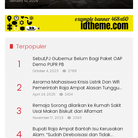
Kurang Volume
January 10, 2026
Terpopuler
Sebut,PJ Gubernur Belum Bagi Paket OAP
1
Demo PUPR PB
October 4, 2023
2788
Asrama Mahasiswa Krisis Listrik Dan Wifi
2
Pemerintah Raja Ampat Alasan Tunggu
DPA
April 24, 2025
2424
Remaja Sorong dilarikan ke Rumah Sakit
3
Usai Makan Biskuit dari Alfamart
November 17, 2023
2393
Bupati Raja Ampat Bantah Isu Kerusakan
4
Alam: “Sudah Direboisasi dan Tidak