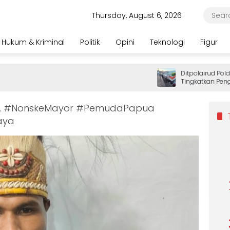
Thursday, August 6, 2026
Hukum & Kriminal
Politik
Opini
Teknologi
Figur
Ditpolairud Polda P
Tingkatkan Pengam
Wisatawan
A #NonskeMayor #PemudaPapua
aya