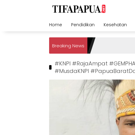
Skip
to
content
Home
Pendidikan
Kesehatan
Breaking News
#KNPI #RajaAmpat #GEMPH
#MusdaKNPI #PapuaBaratD