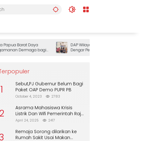
apua Barat Daya
DAP Wilayah III Doberay Gelar Rapat
anan Dermaga bagi
Dengar Pendapat, Perkuat Sinergi
Pemerintah dan Masyarakat Adat
Mengawal Pembangunan Papua Barat
Daya
Terpopuler
Sebut,PJ Gubernur Belum Bagi
1
Paket OAP Demo PUPR PB
October 4, 2023
2783
Asrama Mahasiswa Krisis
2
Listrik Dan Wifi Pemerintah Raja
Ampat Alasan Tunggu DPA
April 24, 2025
2417
Remaja Sorong dilarikan ke
3
Rumah Sakit Usai Makan