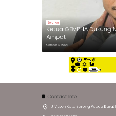
Beranda
Ketua GEMPHA Dukung No
Ampat
October 6, 2025
Contact Info
Jl.Victori Kota Sorong Papua Barat