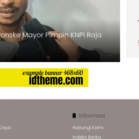
nske Mayor Pimpin KNPI Raja
Informasi
 Daya
Hubungi Kami
Indeks Berita