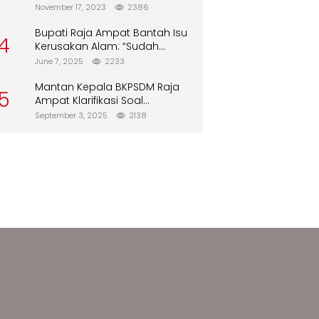
Biskuit dari Alfamart
November 17, 2023
2386
Bupati Raja Ampat Bantah Isu
4
Kerusakan Alam: “Sudah
Direboisasi dan Tidak Merusak
June 7, 2025
2233
Lingkungan”
Mantan Kepala BKPSDM Raja
5
Ampat Klarifikasi Soal
Pergantian Jabatan
September 3, 2025
2138