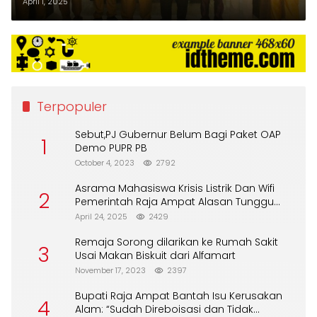
Pembangunan Jalur Baru
April 1, 2025
Terpopuler
Sebut,PJ Gubernur Belum Bagi Paket OAP
1
Demo PUPR PB
October 4, 2023
2792
Asrama Mahasiswa Krisis Listrik Dan Wifi
2
Pemerintah Raja Ampat Alasan Tunggu
DPA
April 24, 2025
2429
Remaja Sorong dilarikan ke Rumah Sakit
3
Usai Makan Biskuit dari Alfamart
November 17, 2023
2397
Bupati Raja Ampat Bantah Isu Kerusakan
4
Alam: “Sudah Direboisasi dan Tidak