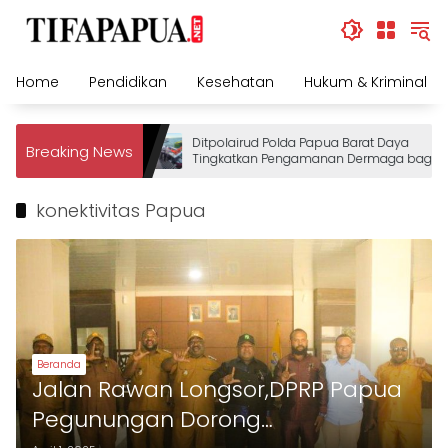
Skip
to
content
Home
Pendidikan
Kesehatan
Hukum & Kriminal
Ditpolairud Polda Papua Barat Daya
Breaking News
Tingkatkan Pengamanan Dermaga bagi
Wisatawan
konektivitas Papua
Beranda
Jalan Rawan Longsor,DPRP Papua
Pegunungan Dorong