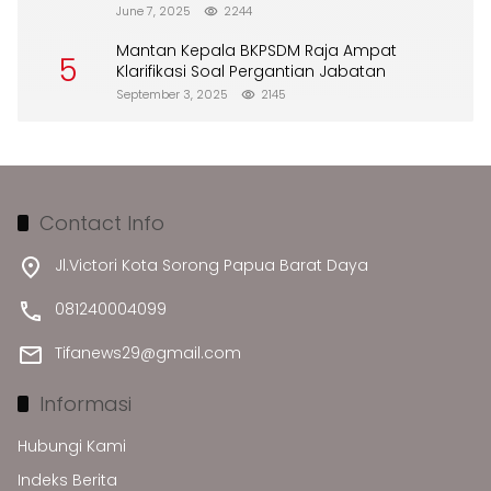
Merusak Lingkungan”
June 7, 2025
2244
Mantan Kepala BKPSDM Raja Ampat
5
Klarifikasi Soal Pergantian Jabatan
September 3, 2025
2145
Contact Info
Jl.Victori Kota Sorong Papua Barat Daya
081240004099
Tifanews29@gmail.com
Informasi
Hubungi Kami
Indeks Berita