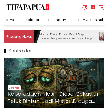
Skip
to
content
Home
Pendidikan
Kesehatan
Hukum & Kriminal
Ditpolairud Polda Papua Barat Daya
Breaking News
Tingkatkan Pengamanan Dermaga bagi
Wisatawan
Kontraktor
Beranda
Keberadaan Mesin Diesel Bekas di
Teluk Bintuni Jadi Misteri,Diduga