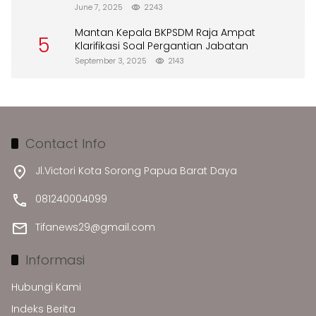
Merusak Lingkungan”
June 7, 2025
2243
Mantan Kepala BKPSDM Raja Ampat
5
Klarifikasi Soal Pergantian Jabatan
September 3, 2025
2143
Contact Info
Jl.Victori Kota Sorong Papua Barat Daya
081240004099
Tifanews29@gmail.com
Informasi
Hubungi Kami
Indeks Berita