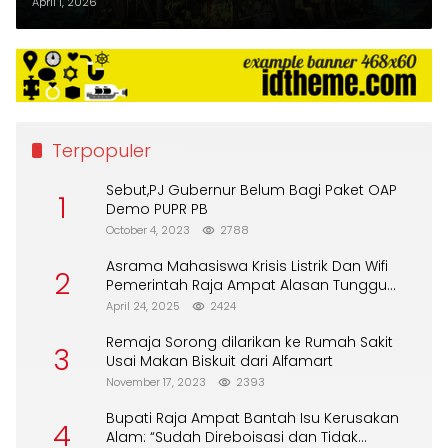
Disimpan Kontraktor
April 1, 2026
Terpopuler
Sebut,PJ Gubernur Belum Bagi Paket OAP
1
Demo PUPR PB
October 4, 2023
2788
Asrama Mahasiswa Krisis Listrik Dan Wifi
2
Pemerintah Raja Ampat Alasan Tunggu
DPA
April 24, 2025
2424
Remaja Sorong dilarikan ke Rumah Sakit
3
Usai Makan Biskuit dari Alfamart
November 17, 2023
2393
Bupati Raja Ampat Bantah Isu Kerusakan
4
Alam: “Sudah Direboisasi dan Tidak