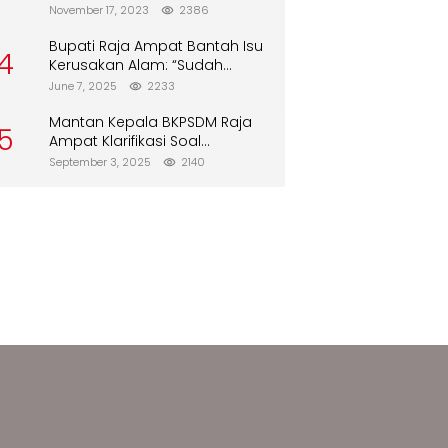
Biskuit dari Alfamart
November 17, 2023
2386
Bupati Raja Ampat Bantah Isu
4
Kerusakan Alam: “Sudah
Direboisasi dan Tidak Merusak
June 7, 2025
2233
Lingkungan”
Mantan Kepala BKPSDM Raja
5
Ampat Klarifikasi Soal
Pergantian Jabatan
September 3, 2025
2140