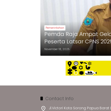
Pemerintahan
Pemda Raja Ampat Gelar
Peserta Latsar CPNS 202
November 18, 2025
Contact Info
Jl.Victori Kota Sorong Papua Barat