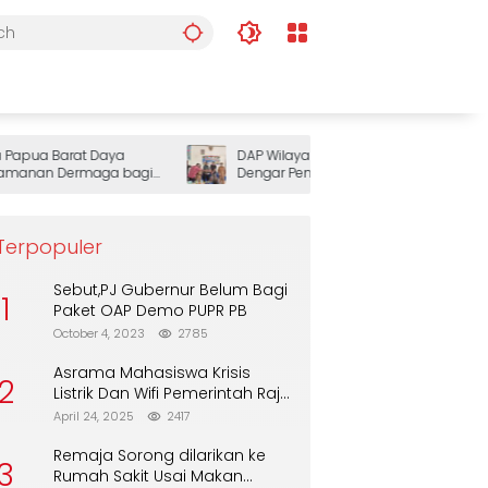
pua Barat Daya
DAP Wilayah III Doberay Gelar Rapat
nan Dermaga bagi
Dengar Pendapat, Perkuat Sinergi
Pemerintah dan Masyarakat Adat
Mengawal Pembangunan Papua Barat
Daya
Terpopuler
Sebut,PJ Gubernur Belum Bagi
1
Paket OAP Demo PUPR PB
October 4, 2023
2785
Asrama Mahasiswa Krisis
2
Listrik Dan Wifi Pemerintah Raja
Ampat Alasan Tunggu DPA
April 24, 2025
2417
Remaja Sorong dilarikan ke
3
Rumah Sakit Usai Makan