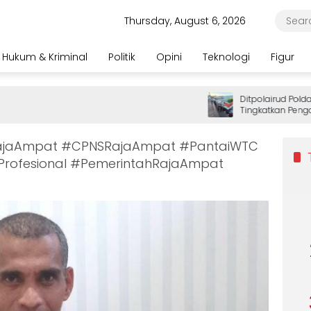
Thursday, August 6, 2026
Hukum & Kriminal
Politik
Opini
Teknologi
Figur
Ditpolairud Polda Pa
Tingkatkan Pengama
Wisatawan
ajaAmpat #CPNSRajaAmpat #PantaiWTC
rofesional #PemerintahRajaAmpat