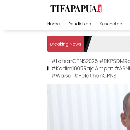
Skip
to
content
Home
Pendidikan
Kesehatan
Breaking News
#LatsarCPNS2025 #BKPSDMR
#Kodim1805RajaAmpat #ASNP
#Waisai #PelatihanCPNS