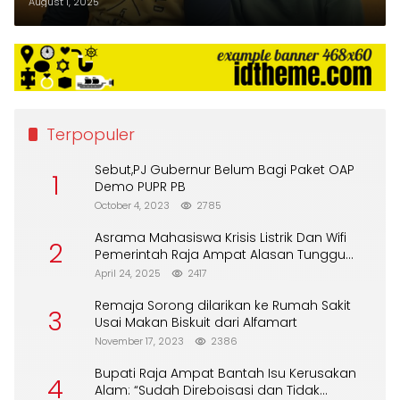
Dipalsukan
August 1, 2025
Terpopuler
Sebut,PJ Gubernur Belum Bagi Paket OAP
1
Demo PUPR PB
October 4, 2023
2785
Asrama Mahasiswa Krisis Listrik Dan Wifi
2
Pemerintah Raja Ampat Alasan Tunggu
DPA
April 24, 2025
2417
Remaja Sorong dilarikan ke Rumah Sakit
3
Usai Makan Biskuit dari Alfamart
November 17, 2023
2386
Bupati Raja Ampat Bantah Isu Kerusakan
4
Alam: “Sudah Direboisasi dan Tidak