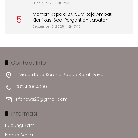
Merusak Lingkungan”
June 7, 2025
2233
Mantan Kepala BKPSDM Raja Ampat
5
Klarifikasi Soal Pergantian Jabatan
September 3, 2025
2140
Contact Info
Jl.Victori Kota Sorong Papua Barat Daya
081240004099
Tifanews29@gmail.com
Informasi
Hubungi Kami
Indeks Berita