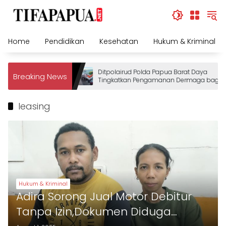
Skip
to
content
Home
Pendidikan
Kesehatan
Hukum & Kriminal
Ditpolairud Polda Papua Barat Daya
Breaking News
Tingkatkan Pengamanan Dermaga bagi
Wisatawan
leasing
Hukum & Kriminal
Adira Sorong Jual Motor Debitur
Tanpa Izin,Dokumen Diduga