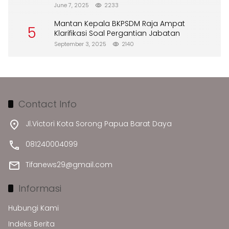
Merusak Lingkungan”
June 7, 2025
2233
Mantan Kepala BKPSDM Raja Ampat
5
Klarifikasi Soal Pergantian Jabatan
September 3, 2025
2140
Contact Info
Jl.Victori Kota Sorong Papua Barat Daya
081240004099
Tifanews29@gmail.com
Informasi
Hubungi Kami
Indeks Berita