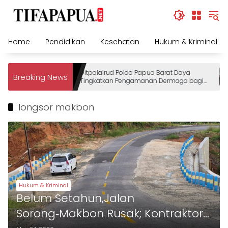
Skip
to
content
Home
Pendidikan
Kesehatan
Hukum & Kriminal
Ditpolairud Polda Papua Barat Daya
Breaking News
Tingkatkan Pengamanan Dermaga bagi
Wisatawan
longsor makbon
Hukum & Kriminal
Belum Setahun,Jalan
Sorong‑Makbon Rusak; Kontraktor