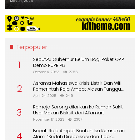
Milik Haji Yunus Sulit Dihubungi
May 24, 2026
Terpopuler
Sebut,PJ Gubernur Belum Bagi Paket OAP
1
Demo PUPR PB
October 4, 2023
2786
Asrama Mahasiswa Krisis Listrik Dan Wifi
2
Pemerintah Raja Ampat Alasan Tunggu
DPA
April 24, 2025
2419
Remaja Sorong dilarikan ke Rumah Sakit
3
Usai Makan Biskuit dari Alfamart
November 17, 2023
2387
Bupati Raja Ampat Bantah Isu Kerusakan
4
Alam: “Sudah Direboisasi dan Tidak