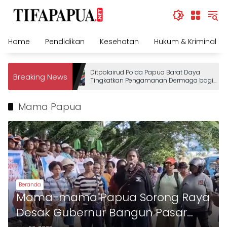
Skip
to
content
Home
Pendidikan
Kesehatan
Hukum & Kriminal
Ditpolairud Polda Papua Barat Daya
Breaking News
Tingkatkan Pengamanan Dermaga bagi
Wisatawan
Mama Papua
Beranda
Mama-mama Papua Sorong Raya
Desak Gubernur Bangun Pasar