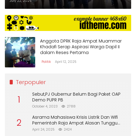
Khusus di Sorong
July 22, 2025
Anggota DPRK Raja Ampat Muammar
Khadafi Serap Aspirasi Warga Dapil II
dalam Reses Pertama
Politik
April 12, 2025
Terpopuler
Sebut,PJ Gubernur Belum Bagi Paket OAP
1
Demo PUPR PB
October 4, 2023
2788
Asrama Mahasiswa Krisis Listrik Dan Wifi
2
Pemerintah Raja Ampat Alasan Tunggu
DPA
April 24, 2025
2424