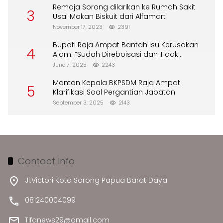
Remaja Sorong dilarikan ke Rumah Sakit
3
Usai Makan Biskuit dari Alfamart
November 17, 2023
2391
Bupati Raja Ampat Bantah Isu Kerusakan
4
Alam: “Sudah Direboisasi dan Tidak
Merusak Lingkungan”
June 7, 2025
2243
Mantan Kepala BKPSDM Raja Ampat
5
Klarifikasi Soal Pergantian Jabatan
September 3, 2025
2143
Contact Info
Jl.Victori Kota Sorong Papua Barat Daya
081240004099
Tifanews29@gmail.com