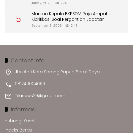
Merusak Lingkungan”
June 7, 2025
2243
Mantan Kepala BKPSDM Raja Ampat
5
Klarifikasi Soal Pergantian Jabatan
September 3, 2025
2143
Contact Info
Jl.Victori Kota Sorong Papua Barat Daya
081240004099
Tifanews29@gmail.com
Informasi
Hubungi Kami
Indeks Berita