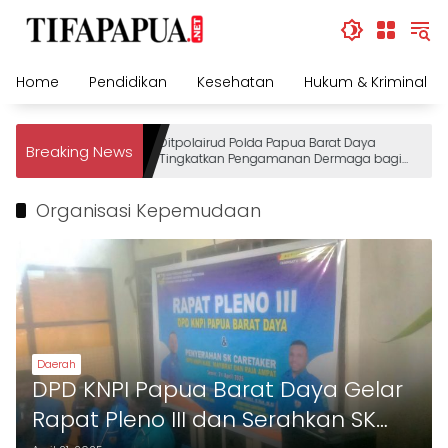
Skip
to
content
Home
Pendidikan
Kesehatan
Hukum & Kriminal
Ditpolairud Polda Papua Barat Daya
Breaking News
Tingkatkan Pengamanan Dermaga bagi
Wisatawan
Organisasi Kepemudaan
Daerah
DPD KNPI Papua Barat Daya Gelar
Rapat Pleno III dan Serahkan SK