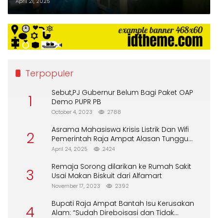
Caretaker Maybrat dan Raja
April 21, 2025
Ampat
Terpopuler
Sebut,PJ Gubernur Belum Bagi Paket OAP
1
Demo PUPR PB
October 4, 2023
2788
Asrama Mahasiswa Krisis Listrik Dan Wifi
2
Pemerintah Raja Ampat Alasan Tunggu
DPA
April 24, 2025
2424
Remaja Sorong dilarikan ke Rumah Sakit
3
Usai Makan Biskuit dari Alfamart
November 17, 2023
2392
Bupati Raja Ampat Bantah Isu Kerusakan
4
Alam: “Sudah Direboisasi dan Tidak