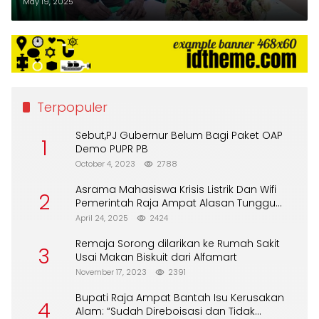
Perpanjang MoU untuk Penguatan
May 19, 2025
Hukum dan Tata Kelola
Pemerintahan
Terpopuler
Sebut,PJ Gubernur Belum Bagi Paket OAP
1
Demo PUPR PB
October 4, 2023
2788
Asrama Mahasiswa Krisis Listrik Dan Wifi
2
Pemerintah Raja Ampat Alasan Tunggu
DPA
April 24, 2025
2424
Remaja Sorong dilarikan ke Rumah Sakit
3
Usai Makan Biskuit dari Alfamart
November 17, 2023
2391
Bupati Raja Ampat Bantah Isu Kerusakan
4
Alam: “Sudah Direboisasi dan Tidak