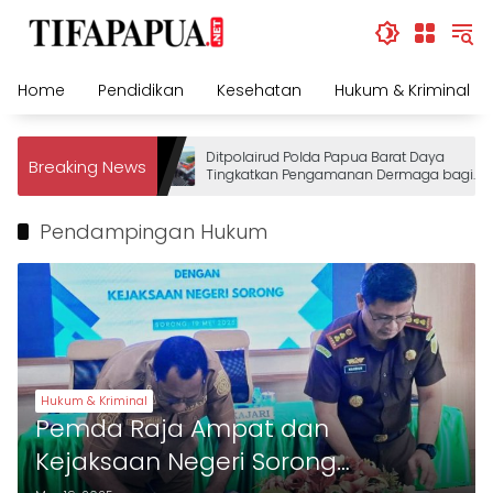
Skip
to
content
Home
Pendidikan
Kesehatan
Hukum & Kriminal
Ditpolairud Polda Papua Barat Daya
Breaking News
Tingkatkan Pengamanan Dermaga bagi
Wisatawan
Pendampingan Hukum
Hukum & Kriminal
Pemda Raja Ampat dan
Kejaksaan Negeri Sorong