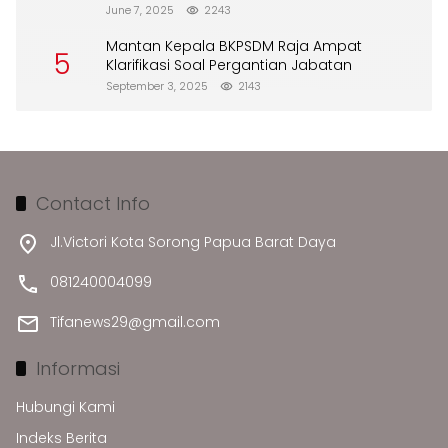
Merusak Lingkungan”
June 7, 2025
2243
Mantan Kepala BKPSDM Raja Ampat
5
Klarifikasi Soal Pergantian Jabatan
September 3, 2025
2143
Contact Info
Jl.Victori Kota Sorong Papua Barat Daya
081240004099
Tifanews29@gmail.com
Informasi
Hubungi Kami
Indeks Berita